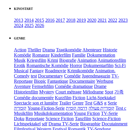
KINOSTART
2013
2014
2015
2016
2017
2018
2019
2020
2021
2022
2023
2024
2025
2026
GENRE
Action
Thriller
Drama
Tragikomödie
Abenteuer
Historie
Komödie
Romanze
Kinderfilm
Familie
Dokumentation
Musik
Kriegsfilm
Krimi
Biografie
Animation
Animationsfilm
Erotik
Romantische Komödie
Horror
Dokumentarfilm
Sci-Fi
Musical
Fantasy
Roadmovie
Krimikomödie
Animation.
Comedy
test
Documentary
Comédie
Jugendmagazin
TV-
Reportage
Biopic
Fantastique
Documentaire
Werbung
Aventure
Fernsehfilm
Comédie dramatique
Drame
Historienfilm
Mystery
Court métrage
Mélodrame
Spot
가족
Comédie documentée
Kurzfilm
Fiction
Licht-Spektakel
Spectacle son et lumière
Trailer
Genre
Test
G&S
g
Serie
קומדיה
Young-Fiction-Serie
דרמה קומית
קומדיית פעולה
Test c
Musikfilm
Musikdokumentation
Young Fiction
TV-Serie
Doku
Reportage
Science Fiction
Tanzfilm
Science-Fiction
Lichtspektakel
sdf
Drama TV-Serie
Biographie
Docutainment
Filmfestival
Western
Festival
Romantik
TV-Sendung