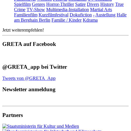
Spielfilm
Genres
Horror-Thriller
Satire
Divers
History
True
Crime
TV-Show
Multimedia-Installation
Martial Arts
Familienfilm
Kurzfilmfestival
Dokufiction
-
Austellung
Halle
am Berghain Berlin
Familie / Kinder
Kdrama
Jetzt weiterempfehlen!
GRETA auf Facebook
@GRETA_app bei Twitter
Tweets von @GRETA_App
Newsletter anmeldung
Partners