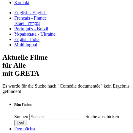
Kontakt
English - English
Français - France
עִבְרִית - Israel
Português - Brazil
Українська - Ukraine
Englis - India
Multilingual
Aktuelle Filme
für Alle
mit GRETA
Es wurde für die Suche nach "Comédie documentée" kein Ergebnis
gefunden!
Film Finden
Suchen
Suche abschicken
Demnächst