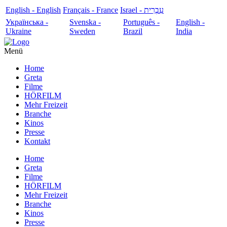
English - English
Français - France
עִבְרִית - Israel
Українська -
Svenska -
Português -
English -
Ukraine
Sweden
Brazil
India
Menü
Home
Greta
Filme
HÖRFILM
Mehr Freizeit
Branche
Kinos
Presse
Kontakt
Home
Greta
Filme
HÖRFILM
Mehr Freizeit
Branche
Kinos
Presse