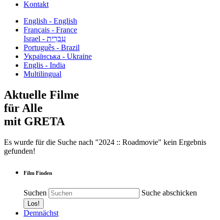
Kontakt
English - English
Français - France
עִבְרִית - Israel
Português - Brazil
Українська - Ukraine
Englis - India
Multilingual
Aktuelle Filme
für Alle
mit GRETA
Es wurde für die Suche nach "2024 :: Roadmovie" kein Ergebnis
gefunden!
Film Finden
Suchen
Suche abschicken
Demnächst