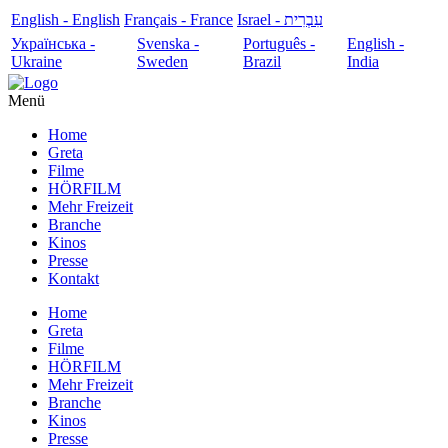
English - English
Français - France
עִבְרִית - Israel
Українська -
Svenska -
Português -
English -
Ukraine
Sweden
Brazil
India
Menü
Home
Greta
Filme
HÖRFILM
Mehr Freizeit
Branche
Kinos
Presse
Kontakt
Home
Greta
Filme
HÖRFILM
Mehr Freizeit
Branche
Kinos
Presse