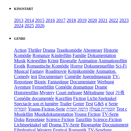
KINOSTART
2013
2014
2015
2016
2017
2018
2019
2020
2021
2022
2023
2024
2025
2026
GENRE
Action
Thriller
Drama
Tragikomödie
Abenteuer
Historie
Komödie
Romanze
Kinderfilm
Familie
Dokumentation
Musik
Kriegsfilm
Krimi
Biografie
Animation
Animationsfilm
Erotik
Romantische Komödie
Horror
Dokumentarfilm
Sci-Fi
Musical
Fantasy
Roadmovie
Krimikomödie
Animation.
Comedy
test
Documentary
Comédie
Jugendmagazin
TV-
Reportage
Biopic
Fantastique
Documentaire
Werbung
Aventure
Fernsehfilm
Comédie dramatique
Drame
Historienfilm
Mystery
Court métrage
Mélodrame
Spot
가족
Comédie documentée
Kurzfilm
Fiction
Licht-Spektakel
Spectacle son et lumière
Trailer
Genre
Test
G&S
g
Serie
קומדיה
Young-Fiction-Serie
דרמה קומית
קומדיית פעולה
Test c
Musikfilm
Musikdokumentation
Young Fiction
TV-Serie
Doku
Reportage
Science Fiction
Tanzfilm
Science-Fiction
Lichtspektakel
sdf
Drama TV-Serie
Biographie
Docutainment
Filmfestival
Western
Festival
Romantik
TV-Sendung