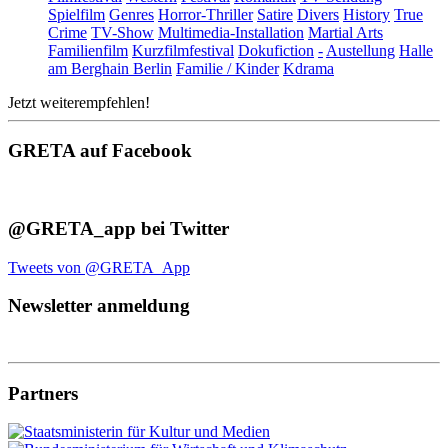
Spielfilm
Genres
Horror-Thriller
Satire
Divers
History
True
Crime
TV-Show
Multimedia-Installation
Martial Arts
Familienfilm
Kurzfilmfestival
Dokufiction
-
Austellung
Halle
am Berghain Berlin
Familie / Kinder
Kdrama
Jetzt weiterempfehlen!
GRETA auf Facebook
@GRETA_app bei Twitter
Tweets von @GRETA_App
Newsletter anmeldung
Partners