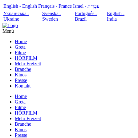
English - English
Français - France
עִבְרִית - Israel
Українська -
Svenska -
Português -
English -
Ukraine
Sweden
Brazil
India
Menü
Home
Greta
Filme
HÖRFILM
Mehr Freizeit
Branche
Kinos
Presse
Kontakt
Home
Greta
Filme
HÖRFILM
Mehr Freizeit
Branche
Kinos
Presse