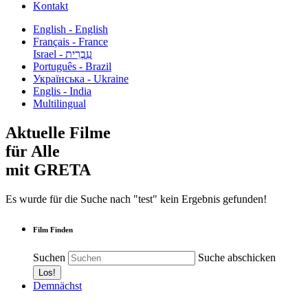
Kontakt
English - English
Français - France
עִבְרִית - Israel
Português - Brazil
Українська - Ukraine
Englis - India
Multilingual
Aktuelle Filme
für Alle
mit GRETA
Es wurde für die Suche nach "test" kein Ergebnis gefunden!
Film Finden
Suchen
Suche abschicken
Demnächst