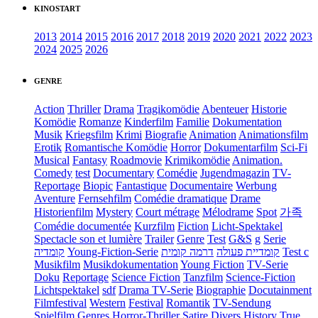
KINOSTART
2013
2014
2015
2016
2017
2018
2019
2020
2021
2022
2023
2024
2025
2026
GENRE
Action
Thriller
Drama
Tragikomödie
Abenteuer
Historie
Komödie
Romanze
Kinderfilm
Familie
Dokumentation
Musik
Kriegsfilm
Krimi
Biografie
Animation
Animationsfilm
Erotik
Romantische Komödie
Horror
Dokumentarfilm
Sci-Fi
Musical
Fantasy
Roadmovie
Krimikomödie
Animation.
Comedy
test
Documentary
Comédie
Jugendmagazin
TV-
Reportage
Biopic
Fantastique
Documentaire
Werbung
Aventure
Fernsehfilm
Comédie dramatique
Drame
Historienfilm
Mystery
Court métrage
Mélodrame
Spot
가족
Comédie documentée
Kurzfilm
Fiction
Licht-Spektakel
Spectacle son et lumière
Trailer
Genre
Test
G&S
g
Serie
קומדיה
Young-Fiction-Serie
דרמה קומית
קומדיית פעולה
Test c
Musikfilm
Musikdokumentation
Young Fiction
TV-Serie
Doku
Reportage
Science Fiction
Tanzfilm
Science-Fiction
Lichtspektakel
sdf
Drama TV-Serie
Biographie
Docutainment
Filmfestival
Western
Festival
Romantik
TV-Sendung
Spielfilm
Genres
Horror-Thriller
Satire
Divers
History
True