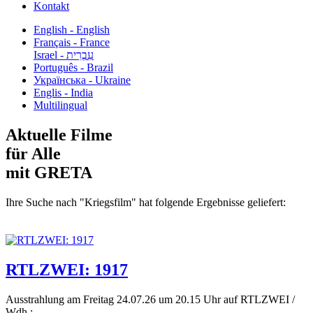
Kontakt
English - English
Français - France
עִבְרִית - Israel
Português - Brazil
Українська - Ukraine
Englis - India
Multilingual
Aktuelle Filme
für Alle
mit GRETA
Ihre Suche nach "Kriegsfilm" hat folgende Ergebnisse geliefert:
RTLZWEI: 1917
Ausstrahlung am Freitag 24.07.26 um 20.15 Uhr auf RTLZWEI /
Wdh.:...