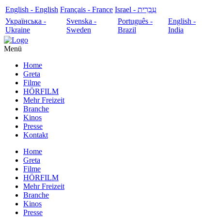
English - English
Français - France
עִבְרִית - Israel
Українська -
Svenska -
Português -
English -
Ukraine
Sweden
Brazil
India
Menü
Home
Greta
Filme
HÖRFILM
Mehr Freizeit
Branche
Kinos
Presse
Kontakt
Home
Greta
Filme
HÖRFILM
Mehr Freizeit
Branche
Kinos
Presse