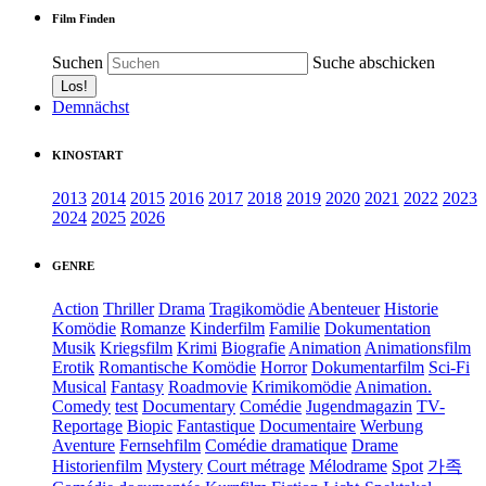
Film Finden
Suchen
Suche abschicken
Demnächst
KINOSTART
2013
2014
2015
2016
2017
2018
2019
2020
2021
2022
2023
2024
2025
2026
GENRE
Action
Thriller
Drama
Tragikomödie
Abenteuer
Historie
Komödie
Romanze
Kinderfilm
Familie
Dokumentation
Musik
Kriegsfilm
Krimi
Biografie
Animation
Animationsfilm
Erotik
Romantische Komödie
Horror
Dokumentarfilm
Sci-Fi
Musical
Fantasy
Roadmovie
Krimikomödie
Animation.
Comedy
test
Documentary
Comédie
Jugendmagazin
TV-
Reportage
Biopic
Fantastique
Documentaire
Werbung
Aventure
Fernsehfilm
Comédie dramatique
Drame
Historienfilm
Mystery
Court métrage
Mélodrame
Spot
가족