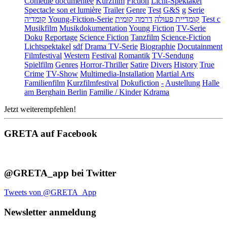
Comédie documentée
Kurzfilm
Fiction
Licht-Spektakel
Spectacle son et lumière
Trailer
Genre
Test
G&S
g
Serie
קומדיה
Young-Fiction-Serie
דרמה קומית
קומדיית פעולה
Test c
Musikfilm
Musikdokumentation
Young Fiction
TV-Serie
Doku
Reportage
Science Fiction
Tanzfilm
Science-Fiction
Lichtspektakel
sdf
Drama TV-Serie
Biographie
Docutainment
Filmfestival
Western
Festival
Romantik
TV-Sendung
Spielfilm
Genres
Horror-Thriller
Satire
Divers
History
True
Crime
TV-Show
Multimedia-Installation
Martial Arts
Familienfilm
Kurzfilmfestival
Dokufiction
-
Austellung
Halle
am Berghain Berlin
Familie / Kinder
Kdrama
Jetzt weiterempfehlen!
GRETA auf Facebook
@GRETA_app bei Twitter
Tweets von @GRETA_App
Newsletter anmeldung