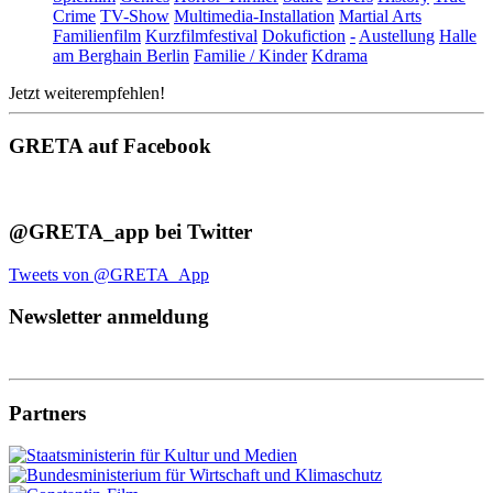
Crime
TV-Show
Multimedia-Installation
Martial Arts
Familienfilm
Kurzfilmfestival
Dokufiction
-
Austellung
Halle
am Berghain Berlin
Familie / Kinder
Kdrama
Jetzt weiterempfehlen!
GRETA auf Facebook
@GRETA_app bei Twitter
Tweets von @GRETA_App
Newsletter anmeldung
Partners