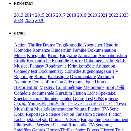
KINOSTART
2013
2014
2015
2016
2017
2018
2019
2020
2021
2022
2023
2024
2025
2026
GENRE
Action
Thriller
Drama
Tragikomödie
Abenteuer
Historie
Komödie
Romanze
Kinderfilm
Familie
Dokumentation
Musik
Kriegsfilm
Krimi
Biografie
Animation
Animationsfilm
Erotik
Romantische Komödie
Horror
Dokumentarfilm
Sci-Fi
Musical
Fantasy
Roadmovie
Krimikomödie
Animation.
Comedy
test
Documentary
Comédie
Jugendmagazin
TV-
Reportage
Biopic
Fantastique
Documentaire
Werbung
Aventure
Fernsehfilm
Comédie dramatique
Drame
Historienfilm
Mystery
Court métrage
Mélodrame
Spot
가족
Comédie documentée
Kurzfilm
Fiction
Licht-Spektakel
Spectacle son et lumière
Trailer
Genre
Test
G&S
g
Serie
קומדיה
Young-Fiction-Serie
דרמה קומית
קומדיית פעולה
Test c
Musikfilm
Musikdokumentation
Young Fiction
TV-Serie
Doku
Reportage
Science Fiction
Tanzfilm
Science-Fiction
Lichtspektakel
sdf
Drama TV-Serie
Biographie
Docutainment
Filmfestival
Western
Festival
Romantik
TV-Sendung
Spielfilm
Genres
Horror-Thriller
Satire
Divers
History
True