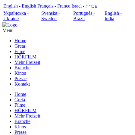
English - English
Français - France
עִבְרִית - Israel
Українська -
Svenska -
Português -
English -
Ukraine
Sweden
Brazil
India
Menü
Home
Greta
Filme
HÖRFILM
Mehr Freizeit
Branche
Kinos
Presse
Kontakt
Home
Greta
Filme
HÖRFILM
Mehr Freizeit
Branche
Kinos
Presse