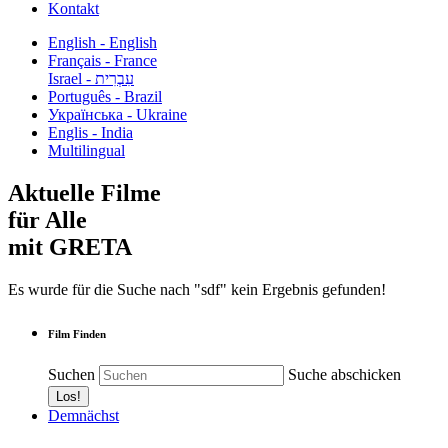
Kontakt
English - English
Français - France
עִבְרִית - Israel
Português - Brazil
Українська - Ukraine
Englis - India
Multilingual
Aktuelle Filme
für Alle
mit GRETA
Es wurde für die Suche nach "sdf" kein Ergebnis gefunden!
Film Finden
Suchen
Suche abschicken
Demnächst