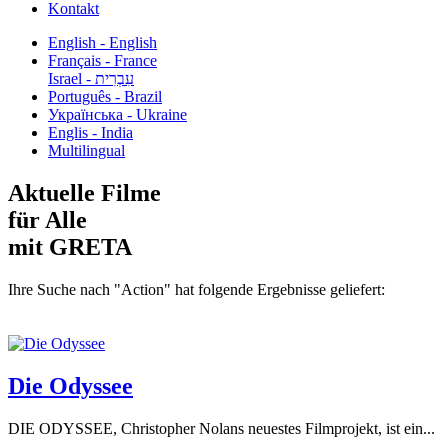
Kontakt
English - English
Français - France
עִבְרִית - Israel
Português - Brazil
Українська - Ukraine
Englis - India
Multilingual
Aktuelle Filme
für Alle
mit GRETA
Ihre Suche nach "Action" hat folgende Ergebnisse geliefert:
Die Odyssee
DIE ODYSSEE, Christopher Nolans neuestes Filmprojekt, ist ein...