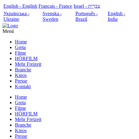
English - English
Français - France
עִבְרִית - Israel
Українська -
Svenska -
Português -
English -
Ukraine
Sweden
Brazil
India
Menü
Home
Greta
Filme
HÖRFILM
Mehr Freizeit
Branche
Kinos
Presse
Kontakt
Home
Greta
Filme
HÖRFILM
Mehr Freizeit
Branche
Kinos
Presse