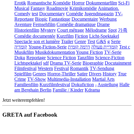
Erotik
Romantische Komödie
Horror
Dokumentarfilm
Sci-Fi
Musical
Fantasy
Roadmovie
Krimikomödie
Animation.
Comedy
test
Documentary
Comédie
Jugendmagazin
TV-
Reportage
Biopic
Fantastique
Documentaire
Werbung
Aventure
Fernsehfilm
Comédie dramatique
Drame
Historienfilm
Mystery
Court métrage
Mélodrame
Spot
가족
Comédie documentée
Kurzfilm
Fiction
Licht-Spektakel
Spectacle son et lumière
Trailer
Genre
Test
G&S
g
Serie
קומדיה
Young-Fiction-Serie
דרמה קומית
קומדיית פעולה
Test c
Musikfilm
Musikdokumentation
Young Fiction
TV-Serie
Doku
Reportage
Science Fiction
Tanzfilm
Science-Fiction
Lichtspektakel
sdf
Drama TV-Serie
Biographie
Docutainment
Filmfestival
Western
Festival
Romantik
TV-Sendung
Spielfilm
Genres
Horror-Thriller
Satire
Divers
History
True
Crime
TV-Show
Multimedia-Installation
Martial Arts
Familienfilm
Kurzfilmfestival
Dokufiction
-
Austellung
Halle
am Berghain Berlin
Familie / Kinder
Kdrama
Jetzt weiterempfehlen!
GRETA auf Facebook