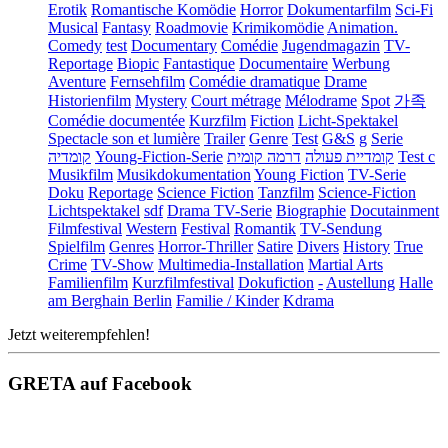
Erotik
Romantische Komödie
Horror
Dokumentarfilm
Sci-Fi
Musical
Fantasy
Roadmovie
Krimikomödie
Animation.
Comedy
test
Documentary
Comédie
Jugendmagazin
TV-
Reportage
Biopic
Fantastique
Documentaire
Werbung
Aventure
Fernsehfilm
Comédie dramatique
Drame
Historienfilm
Mystery
Court métrage
Mélodrame
Spot
가족
Comédie documentée
Kurzfilm
Fiction
Licht-Spektakel
Spectacle son et lumière
Trailer
Genre
Test
G&S
g
Serie
קומדיה
Young-Fiction-Serie
דרמה קומית
קומדיית פעולה
Test c
Musikfilm
Musikdokumentation
Young Fiction
TV-Serie
Doku
Reportage
Science Fiction
Tanzfilm
Science-Fiction
Lichtspektakel
sdf
Drama TV-Serie
Biographie
Docutainment
Filmfestival
Western
Festival
Romantik
TV-Sendung
Spielfilm
Genres
Horror-Thriller
Satire
Divers
History
True
Crime
TV-Show
Multimedia-Installation
Martial Arts
Familienfilm
Kurzfilmfestival
Dokufiction
-
Austellung
Halle
am Berghain Berlin
Familie / Kinder
Kdrama
Jetzt weiterempfehlen!
GRETA auf Facebook