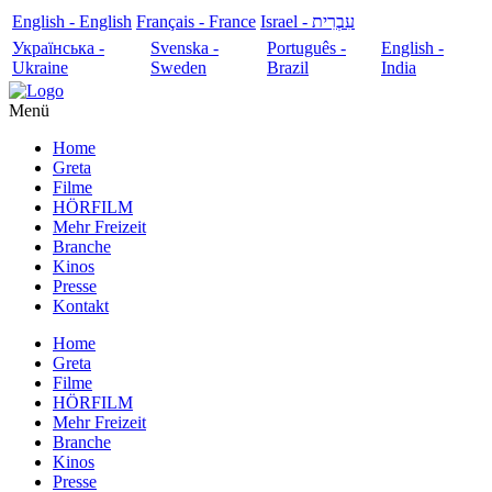
English - English
Français - France
עִבְרִית - Israel
Українська -
Svenska -
Português -
English -
Ukraine
Sweden
Brazil
India
Menü
Home
Greta
Filme
HÖRFILM
Mehr Freizeit
Branche
Kinos
Presse
Kontakt
Home
Greta
Filme
HÖRFILM
Mehr Freizeit
Branche
Kinos
Presse