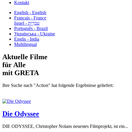
Kontakt
English - English
Français - France
עִבְרִית - Israel
Português - Brazil
Українська - Ukraine
Englis - India
Multilingual
Aktuelle Filme
für Alle
mit GRETA
Ihre Suche nach "Action" hat folgende Ergebnisse geliefert:
Die Odyssee
DIE ODYSSEE, Christopher Nolans neuestes Filmprojekt, ist ein...