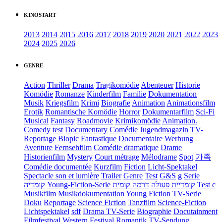
KINOSTART
2013
2014
2015
2016
2017
2018
2019
2020
2021
2022
2023
2024
2025
2026
GENRE
Action
Thriller
Drama
Tragikomödie
Abenteuer
Historie
Komödie
Romanze
Kinderfilm
Familie
Dokumentation
Musik
Kriegsfilm
Krimi
Biografie
Animation
Animationsfilm
Erotik
Romantische Komödie
Horror
Dokumentarfilm
Sci-Fi
Musical
Fantasy
Roadmovie
Krimikomödie
Animation.
Comedy
test
Documentary
Comédie
Jugendmagazin
TV-
Reportage
Biopic
Fantastique
Documentaire
Werbung
Aventure
Fernsehfilm
Comédie dramatique
Drame
Historienfilm
Mystery
Court métrage
Mélodrame
Spot
가족
Comédie documentée
Kurzfilm
Fiction
Licht-Spektakel
Spectacle son et lumière
Trailer
Genre
Test
G&S
g
Serie
קומדיה
Young-Fiction-Serie
דרמה קומית
קומדיית פעולה
Test c
Musikfilm
Musikdokumentation
Young Fiction
TV-Serie
Doku
Reportage
Science Fiction
Tanzfilm
Science-Fiction
Lichtspektakel
sdf
Drama TV-Serie
Biographie
Docutainment
Filmfestival
Western
Festival
Romantik
TV-Sendung