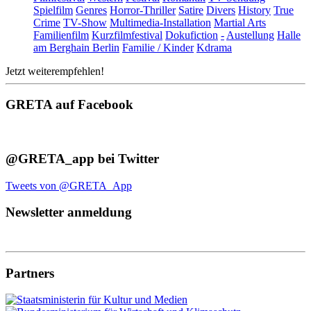
Spielfilm
Genres
Horror-Thriller
Satire
Divers
History
True
Crime
TV-Show
Multimedia-Installation
Martial Arts
Familienfilm
Kurzfilmfestival
Dokufiction
-
Austellung
Halle
am Berghain Berlin
Familie / Kinder
Kdrama
Jetzt weiterempfehlen!
GRETA auf Facebook
@GRETA_app bei Twitter
Tweets von @GRETA_App
Newsletter anmeldung
Partners