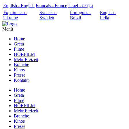
English - English
Français - France
עִבְרִית - Israel
Українська -
Svenska -
Português -
English -
Ukraine
Sweden
Brazil
India
Menü
Home
Greta
Filme
HÖRFILM
Mehr Freizeit
Branche
Kinos
Presse
Kontakt
Home
Greta
Filme
HÖRFILM
Mehr Freizeit
Branche
Kinos
Presse