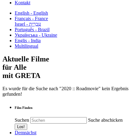
Kontakt
English - English
Français - France
עִבְרִית - Israel
Português - Brazil
Українська - Ukraine
Englis - India
Multilingual
Aktuelle Filme
für Alle
mit GRETA
Es wurde für die Suche nach "2020 :: Roadmovie" kein Ergebnis
gefunden!
Film Finden
Suchen
Suche abschicken
Demnächst