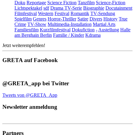
Doku
Reportage
Science Fiction
Tanzfilm
Science-Fiction
Lichtspektakel
sdf
Drama TV-Serie
Biographie
Docutainment
Filmfestival
Western
Festival
Romantik
TV-Sendung
Spielfilm
Genres
Horror-Thriller
Satire
Divers
History
True
Crime
TV-Show
Multimedia-Installation
Martial Arts
Familienfilm
Kurzfilmfestival
Dokufiction
-
Austellung
Halle
am Berghain Berlin
Familie / Kinder
Kdrama
Jetzt weiterempfehlen!
GRETA auf Facebook
@GRETA_app bei Twitter
Tweets von @GRETA_App
Newsletter anmeldung
Partners