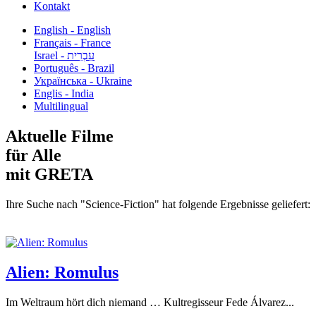
Kontakt
English - English
Français - France
עִבְרִית - Israel
Português - Brazil
Українська - Ukraine
Englis - India
Multilingual
Aktuelle Filme
für Alle
mit GRETA
Ihre Suche nach "Science-Fiction" hat folgende Ergebnisse geliefert:
Alien: Romulus
Im Weltraum hört dich niemand … Kultregisseur Fede Álvarez...