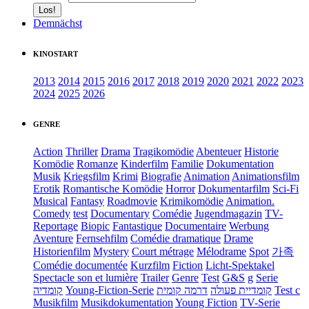
Demnächst
KINOSTART
2013
2014
2015
2016
2017
2018
2019
2020
2021
2022
2023
2024
2025
2026
GENRE
Action
Thriller
Drama
Tragikomödie
Abenteuer
Historie
Komödie
Romanze
Kinderfilm
Familie
Dokumentation
Musik
Kriegsfilm
Krimi
Biografie
Animation
Animationsfilm
Erotik
Romantische Komödie
Horror
Dokumentarfilm
Sci-Fi
Musical
Fantasy
Roadmovie
Krimikomödie
Animation.
Comedy
test
Documentary
Comédie
Jugendmagazin
TV-
Reportage
Biopic
Fantastique
Documentaire
Werbung
Aventure
Fernsehfilm
Comédie dramatique
Drame
Historienfilm
Mystery
Court métrage
Mélodrame
Spot
가족
Comédie documentée
Kurzfilm
Fiction
Licht-Spektakel
Spectacle son et lumière
Trailer
Genre
Test
G&S
g
Serie
קומדיה
Young-Fiction-Serie
דרמה קומית
קומדיית פעולה
Test c
Musikfilm
Musikdokumentation
Young Fiction
TV-Serie