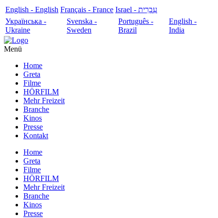
English - English
Français - France
עִבְרִית - Israel
Українська -
Svenska -
Português -
English -
Ukraine
Sweden
Brazil
India
Menü
Home
Greta
Filme
HÖRFILM
Mehr Freizeit
Branche
Kinos
Presse
Kontakt
Home
Greta
Filme
HÖRFILM
Mehr Freizeit
Branche
Kinos
Presse