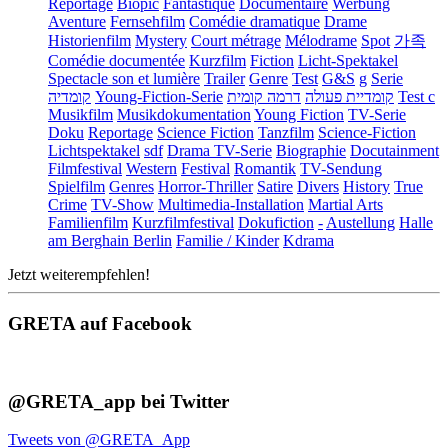
Reportage
Biopic
Fantastique
Documentaire
Werbung
Aventure
Fernsehfilm
Comédie dramatique
Drame
Historienfilm
Mystery
Court métrage
Mélodrame
Spot
가족
Comédie documentée
Kurzfilm
Fiction
Licht-Spektakel
Spectacle son et lumière
Trailer
Genre
Test
G&S
g
Serie
קומדיה
Young-Fiction-Serie
דרמה קומית
קומדיית פעולה
Test c
Musikfilm
Musikdokumentation
Young Fiction
TV-Serie
Doku
Reportage
Science Fiction
Tanzfilm
Science-Fiction
Lichtspektakel
sdf
Drama TV-Serie
Biographie
Docutainment
Filmfestival
Western
Festival
Romantik
TV-Sendung
Spielfilm
Genres
Horror-Thriller
Satire
Divers
History
True
Crime
TV-Show
Multimedia-Installation
Martial Arts
Familienfilm
Kurzfilmfestival
Dokufiction
-
Austellung
Halle
am Berghain Berlin
Familie / Kinder
Kdrama
Jetzt weiterempfehlen!
GRETA auf Facebook
@GRETA_app bei Twitter
Tweets von @GRETA_App