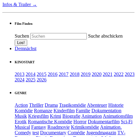
Infos & Trailer →
Film Finden
Suchen
Suche abschicken
Demnächst
KINOSTART
2013
2014
2015
2016
2017
2018
2019
2020
2021
2022
2023
2024
2025
2026
GENRE
Action
Thriller
Drama
Tragikomödie
Abenteuer
Historie
Komödie
Romanze
Kinderfilm
Familie
Dokumentation
Musik
Kriegsfilm
Krimi
Biografie
Animation
Animationsfilm
Erotik
Romantische Komödie
Horror
Dokumentarfilm
Sci-Fi
Musical
Fantasy
Roadmovie
Krimikomödie
Animation.
Comedy
test
Documentary
Comédie
Jugendmagazin
TV-