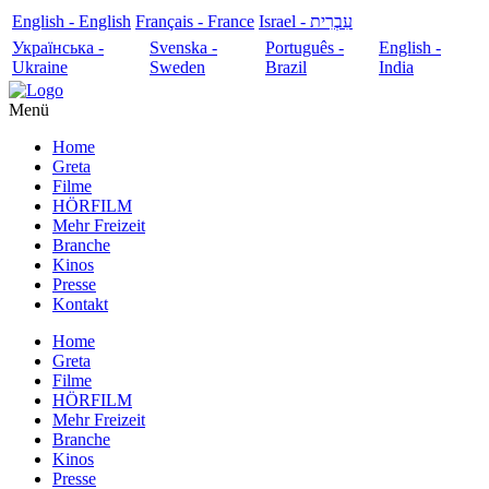
English - English
Français - France
עִבְרִית - Israel
Українська -
Svenska -
Português -
English -
Ukraine
Sweden
Brazil
India
Menü
Home
Greta
Filme
HÖRFILM
Mehr Freizeit
Branche
Kinos
Presse
Kontakt
Home
Greta
Filme
HÖRFILM
Mehr Freizeit
Branche
Kinos
Presse