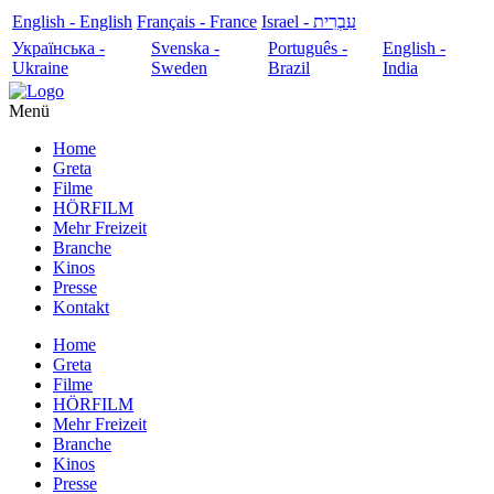
English - English
Français - France
עִבְרִית - Israel
Українська -
Svenska -
Português -
English -
Ukraine
Sweden
Brazil
India
Menü
Home
Greta
Filme
HÖRFILM
Mehr Freizeit
Branche
Kinos
Presse
Kontakt
Home
Greta
Filme
HÖRFILM
Mehr Freizeit
Branche
Kinos
Presse