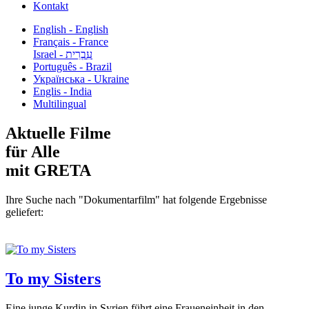
Kontakt
English - English
Français - France
עִבְרִית - Israel
Português - Brazil
Українська - Ukraine
Englis - India
Multilingual
Aktuelle Filme
für Alle
mit GRETA
Ihre Suche nach "Dokumentarfilm" hat folgende Ergebnisse
geliefert:
To my Sisters
Eine junge Kurdin in Syrien führt eine Fraueneinheit in den...