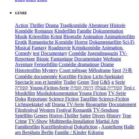
GENRE
Action
Thriller
Drama
Tragikomödie
Abenteuer
Historie
Komödie
Romanze
Kinderfilm
Familie
Dokumentation
Musik
Kriegsfilm
Krimi
Biografie
Animation
Animationsfilm
Erotik
Romantische Komödie
Horror
Dokumentarfilm
Sci-Fi
Musical
Fantasy
Roadmovie
Krimikomödie
Animation.
Comedy
test
Documentary
Comédie
Jugendmagazin
TV-
Reportage
Biopic
Fantastique
Documentaire
Werbung
Aventure
Fernsehfilm
Comédie dramatique
Drame
Historienfilm
Mystery
Court métrage
Mélodrame
Spot
가족
Comédie documentée
Kurzfilm
Fiction
Licht-Spektakel
Spectacle son et lumière
Trailer
Genre
Test
G&S
g
Serie
קומדיה
Young-Fiction-Serie
דרמה קומית
קומדיית פעולה
Test c
Musikfilm
Musikdokumentation
Young Fiction
TV-Serie
Doku
Reportage
Science Fiction
Tanzfilm
Science-Fiction
Lichtspektakel
sdf
Drama TV-Serie
Biographie
Docutainment
Filmfestival
Western
Festival
Romantik
TV-Sendung
Spielfilm
Genres
Horror-Thriller
Satire
Divers
History
True
Crime
TV-Show
Multimedia-Installation
Martial Arts
Familienfilm
Kurzfilmfestival
Dokufiction
-
Austellung
Halle
am Berghain Berlin
Familie / Kinder
Kdrama