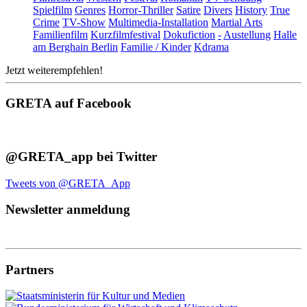
Spielfilm
Genres
Horror-Thriller
Satire
Divers
History
True
Crime
TV-Show
Multimedia-Installation
Martial Arts
Familienfilm
Kurzfilmfestival
Dokufiction
-
Austellung
Halle
am Berghain Berlin
Familie / Kinder
Kdrama
Jetzt weiterempfehlen!
GRETA auf Facebook
@GRETA_app bei Twitter
Tweets von @GRETA_App
Newsletter anmeldung
Partners