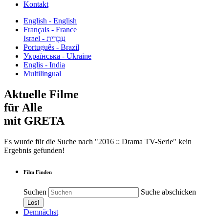
Kontakt
English - English
Français - France
עִבְרִית - Israel
Português - Brazil
Українська - Ukraine
Englis - India
Multilingual
Aktuelle Filme
für Alle
mit GRETA
Es wurde für die Suche nach "2016 :: Drama TV-Serie" kein
Ergebnis gefunden!
Film Finden
Suchen
Suche abschicken
Demnächst