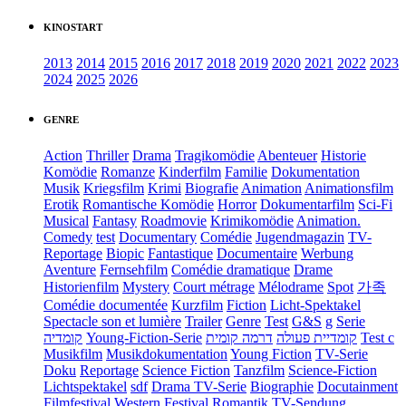
KINOSTART
2013
2014
2015
2016
2017
2018
2019
2020
2021
2022
2023
2024
2025
2026
GENRE
Action
Thriller
Drama
Tragikomödie
Abenteuer
Historie
Komödie
Romanze
Kinderfilm
Familie
Dokumentation
Musik
Kriegsfilm
Krimi
Biografie
Animation
Animationsfilm
Erotik
Romantische Komödie
Horror
Dokumentarfilm
Sci-Fi
Musical
Fantasy
Roadmovie
Krimikomödie
Animation.
Comedy
test
Documentary
Comédie
Jugendmagazin
TV-
Reportage
Biopic
Fantastique
Documentaire
Werbung
Aventure
Fernsehfilm
Comédie dramatique
Drame
Historienfilm
Mystery
Court métrage
Mélodrame
Spot
가족
Comédie documentée
Kurzfilm
Fiction
Licht-Spektakel
Spectacle son et lumière
Trailer
Genre
Test
G&S
g
Serie
קומדיה
Young-Fiction-Serie
דרמה קומית
קומדיית פעולה
Test c
Musikfilm
Musikdokumentation
Young Fiction
TV-Serie
Doku
Reportage
Science Fiction
Tanzfilm
Science-Fiction
Lichtspektakel
sdf
Drama TV-Serie
Biographie
Docutainment
Filmfestival
Western
Festival
Romantik
TV-Sendung