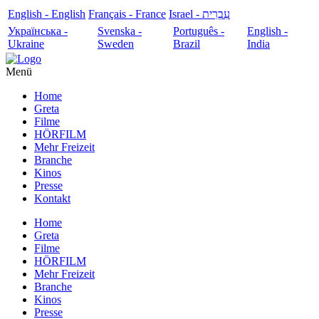
English - English
Français - France
עִבְרִית - Israel
Українська -
Svenska -
Português -
English -
Ukraine
Sweden
Brazil
India
Menü
Home
Greta
Filme
HÖRFILM
Mehr Freizeit
Branche
Kinos
Presse
Kontakt
Home
Greta
Filme
HÖRFILM
Mehr Freizeit
Branche
Kinos
Presse