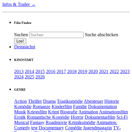
Infos & Trailer →
Film Finden
Suchen
Suche abschicken
Demnächst
KINOSTART
2013
2014
2015
2016
2017
2018
2019
2020
2021
2022
2023
2024
2025
2026
GENRE
Action
Thriller
Drama
Tragikomödie
Abenteuer
Historie
Komödie
Romanze
Kinderfilm
Familie
Dokumentation
Musik
Kriegsfilm
Krimi
Biografie
Animation
Animationsfilm
Erotik
Romantische Komödie
Horror
Dokumentarfilm
Sci-Fi
Musical
Fantasy
Roadmovie
Krimikomödie
Animation.
Comedy
test
Documentary
Comédie
Jugendmagazin
TV-