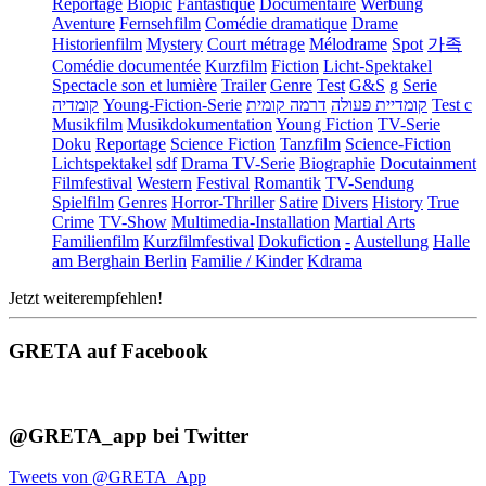
Reportage
Biopic
Fantastique
Documentaire
Werbung
Aventure
Fernsehfilm
Comédie dramatique
Drame
Historienfilm
Mystery
Court métrage
Mélodrame
Spot
가족
Comédie documentée
Kurzfilm
Fiction
Licht-Spektakel
Spectacle son et lumière
Trailer
Genre
Test
G&S
g
Serie
קומדיה
Young-Fiction-Serie
דרמה קומית
קומדיית פעולה
Test c
Musikfilm
Musikdokumentation
Young Fiction
TV-Serie
Doku
Reportage
Science Fiction
Tanzfilm
Science-Fiction
Lichtspektakel
sdf
Drama TV-Serie
Biographie
Docutainment
Filmfestival
Western
Festival
Romantik
TV-Sendung
Spielfilm
Genres
Horror-Thriller
Satire
Divers
History
True
Crime
TV-Show
Multimedia-Installation
Martial Arts
Familienfilm
Kurzfilmfestival
Dokufiction
-
Austellung
Halle
am Berghain Berlin
Familie / Kinder
Kdrama
Jetzt weiterempfehlen!
GRETA auf Facebook
@GRETA_app bei Twitter
Tweets von @GRETA_App