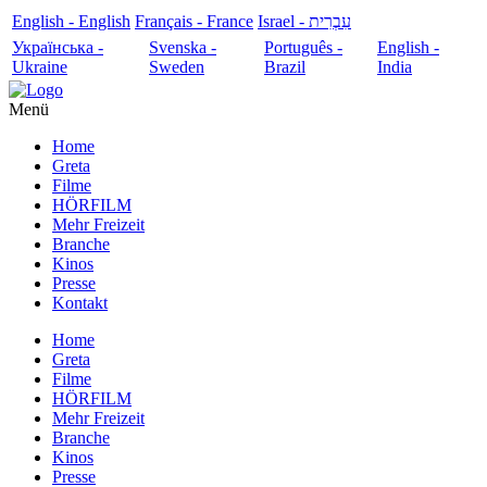
English - English
Français - France
עִבְרִית - Israel
Українська -
Svenska -
Português -
English -
Ukraine
Sweden
Brazil
India
Menü
Home
Greta
Filme
HÖRFILM
Mehr Freizeit
Branche
Kinos
Presse
Kontakt
Home
Greta
Filme
HÖRFILM
Mehr Freizeit
Branche
Kinos
Presse