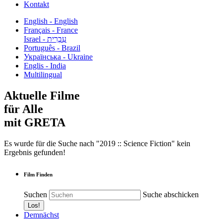
Kontakt
English - English
Français - France
עִבְרִית - Israel
Português - Brazil
Українська - Ukraine
Englis - India
Multilingual
Aktuelle Filme
für Alle
mit GRETA
Es wurde für die Suche nach "2019 :: Science Fiction" kein
Ergebnis gefunden!
Film Finden
Suchen
Suche abschicken
Demnächst