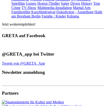
Spielfilm
Genres
Horror-Thriller
Satire
Divers
History
True
Crime
TV-Show
Multimedia-Installation
Martial Arts
Familienfilm
Kurzfilmfestival
Dokufiction
-
Austellung
Halle
am Berghain Berlin
Familie / Kinder
Kdrama
Jetzt weiterempfehlen!
GRETA auf Facebook
@GRETA_app bei Twitter
Tweets von @GRETA_App
Newsletter anmeldung
Partners