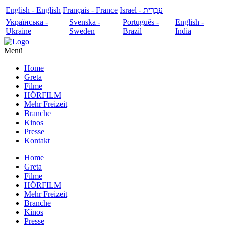
English - English
Français - France
עִבְרִית - Israel
Українська -
Svenska -
Português -
English -
Ukraine
Sweden
Brazil
India
Menü
Home
Greta
Filme
HÖRFILM
Mehr Freizeit
Branche
Kinos
Presse
Kontakt
Home
Greta
Filme
HÖRFILM
Mehr Freizeit
Branche
Kinos
Presse