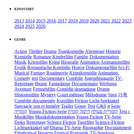
KINOSTART
2013
2014
2015
2016
2017
2018
2019
2020
2021
2022
2023
2024
2025
2026
GENRE
Action
Thriller
Drama
Tragikomödie
Abenteuer
Historie
Komödie
Romanze
Kinderfilm
Familie
Dokumentation
Musik
Kriegsfilm
Krimi
Biografie
Animation
Animationsfilm
Erotik
Romantische Komödie
Horror
Dokumentarfilm
Sci-Fi
Musical
Fantasy
Roadmovie
Krimikomödie
Animation.
Comedy
test
Documentary
Comédie
Jugendmagazin
TV-
Reportage
Biopic
Fantastique
Documentaire
Werbung
Aventure
Fernsehfilm
Comédie dramatique
Drame
Historienfilm
Mystery
Court métrage
Mélodrame
Spot
가족
Comédie documentée
Kurzfilm
Fiction
Licht-Spektakel
Spectacle son et lumière
Trailer
Genre
Test
G&S
g
Serie
קומדיה
Young-Fiction-Serie
דרמה קומית
קומדיית פעולה
Test c
Musikfilm
Musikdokumentation
Young Fiction
TV-Serie
Doku
Reportage
Science Fiction
Tanzfilm
Science-Fiction
Lichtspektakel
sdf
Drama TV-Serie
Biographie
Docutainment
Filmfestival
Western
Festival
Romantik
TV-Sendung