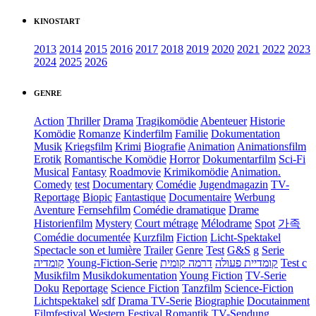
KINOSTART
2013
2014
2015
2016
2017
2018
2019
2020
2021
2022
2023
2024
2025
2026
GENRE
Action
Thriller
Drama
Tragikomödie
Abenteuer
Historie
Komödie
Romanze
Kinderfilm
Familie
Dokumentation
Musik
Kriegsfilm
Krimi
Biografie
Animation
Animationsfilm
Erotik
Romantische Komödie
Horror
Dokumentarfilm
Sci-Fi
Musical
Fantasy
Roadmovie
Krimikomödie
Animation.
Comedy
test
Documentary
Comédie
Jugendmagazin
TV-
Reportage
Biopic
Fantastique
Documentaire
Werbung
Aventure
Fernsehfilm
Comédie dramatique
Drame
Historienfilm
Mystery
Court métrage
Mélodrame
Spot
가족
Comédie documentée
Kurzfilm
Fiction
Licht-Spektakel
Spectacle son et lumière
Trailer
Genre
Test
G&S
g
Serie
קומדיה
Young-Fiction-Serie
דרמה קומית
קומדיית פעולה
Test c
Musikfilm
Musikdokumentation
Young Fiction
TV-Serie
Doku
Reportage
Science Fiction
Tanzfilm
Science-Fiction
Lichtspektakel
sdf
Drama TV-Serie
Biographie
Docutainment
Filmfestival
Western
Festival
Romantik
TV-Sendung