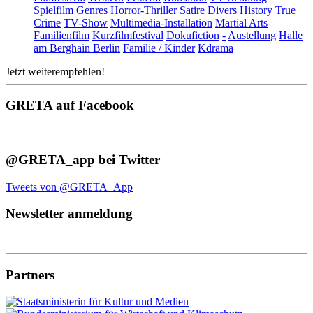
Spielfilm
Genres
Horror-Thriller
Satire
Divers
History
True
Crime
TV-Show
Multimedia-Installation
Martial Arts
Familienfilm
Kurzfilmfestival
Dokufiction
-
Austellung
Halle
am Berghain Berlin
Familie / Kinder
Kdrama
Jetzt weiterempfehlen!
GRETA auf Facebook
@GRETA_app bei Twitter
Tweets von @GRETA_App
Newsletter anmeldung
Partners