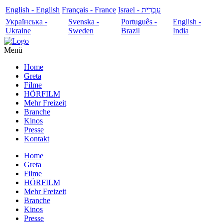
English - English
Français - France
עִבְרִית - Israel
Українська -
Svenska -
Português -
English -
Ukraine
Sweden
Brazil
India
Menü
Home
Greta
Filme
HÖRFILM
Mehr Freizeit
Branche
Kinos
Presse
Kontakt
Home
Greta
Filme
HÖRFILM
Mehr Freizeit
Branche
Kinos
Presse