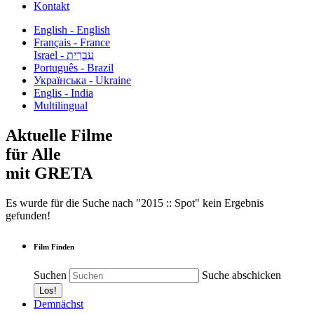
Kontakt
English - English
Français - France
עִבְרִית - Israel
Português - Brazil
Українська - Ukraine
Englis - India
Multilingual
Aktuelle Filme
für Alle
mit GRETA
Es wurde für die Suche nach "2015 :: Spot" kein Ergebnis
gefunden!
Film Finden
Suchen
Suche abschicken
Demnächst