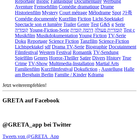
Reportage
Biopic
Fantastique
Documentaire
Werbung
Aventure
Fernsehfilm
Comédie dramatique
Drame
Historienfilm
Mystery
Court métrage
Mélodrame
Spot
가족
Comédie documentée
Kurzfilm
Fiction
Licht-Spektakel
Spectacle son et lumière
Trailer
Genre
Test
G&S
g
Serie
קומדיה
Young-Fiction-Serie
דרמה קומית
קומדיית פעולה
Test c
Musikfilm
Musikdokumentation
Young Fiction
TV-Serie
Doku
Reportage
Science Fiction
Tanzfilm
Science-Fiction
Lichtspektakel
sdf
Drama TV-Serie
Biographie
Docutainment
Filmfestival
Western
Festival
Romantik
TV-Sendung
Spielfilm
Genres
Horror-Thriller
Satire
Divers
History
True
Crime
TV-Show
Multimedia-Installation
Martial Arts
Familienfilm
Kurzfilmfestival
Dokufiction
-
Austellung
Halle
am Berghain Berlin
Familie / Kinder
Kdrama
Jetzt weiterempfehlen!
GRETA auf Facebook
@GRETA_app bei Twitter
Tweets von @GRETA_App