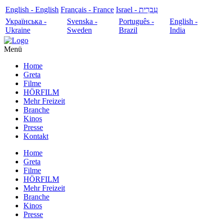
English - English
Français - France
עִבְרִית - Israel
Українська -
Svenska -
Português -
English -
Ukraine
Sweden
Brazil
India
Menü
Home
Greta
Filme
HÖRFILM
Mehr Freizeit
Branche
Kinos
Presse
Kontakt
Home
Greta
Filme
HÖRFILM
Mehr Freizeit
Branche
Kinos
Presse