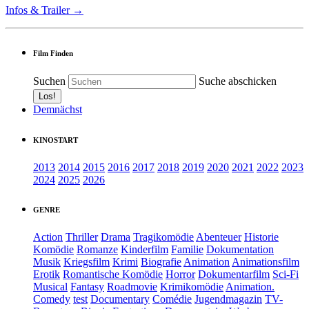
Infos & Trailer →
Film Finden
Suchen
Suche abschicken
Demnächst
KINOSTART
2013
2014
2015
2016
2017
2018
2019
2020
2021
2022
2023
2024
2025
2026
GENRE
Action
Thriller
Drama
Tragikomödie
Abenteuer
Historie
Komödie
Romanze
Kinderfilm
Familie
Dokumentation
Musik
Kriegsfilm
Krimi
Biografie
Animation
Animationsfilm
Erotik
Romantische Komödie
Horror
Dokumentarfilm
Sci-Fi
Musical
Fantasy
Roadmovie
Krimikomödie
Animation.
Comedy
test
Documentary
Comédie
Jugendmagazin
TV-