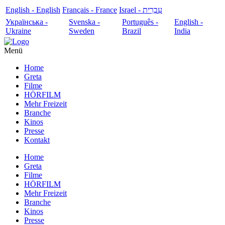
English - English
Français - France
עִבְרִית - Israel
Українська -
Svenska -
Português -
English -
Ukraine
Sweden
Brazil
India
Menü
Home
Greta
Filme
HÖRFILM
Mehr Freizeit
Branche
Kinos
Presse
Kontakt
Home
Greta
Filme
HÖRFILM
Mehr Freizeit
Branche
Kinos
Presse