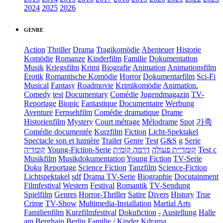
2024
2025
2026
GENRE
Action
Thriller
Drama
Tragikomödie
Abenteuer
Historie
Komödie
Romanze
Kinderfilm
Familie
Dokumentation
Musik
Kriegsfilm
Krimi
Biografie
Animation
Animationsfilm
Erotik
Romantische Komödie
Horror
Dokumentarfilm
Sci-Fi
Musical
Fantasy
Roadmovie
Krimikomödie
Animation.
Comedy
test
Documentary
Comédie
Jugendmagazin
TV-
Reportage
Biopic
Fantastique
Documentaire
Werbung
Aventure
Fernsehfilm
Comédie dramatique
Drame
Historienfilm
Mystery
Court métrage
Mélodrame
Spot
가족
Comédie documentée
Kurzfilm
Fiction
Licht-Spektakel
Spectacle son et lumière
Trailer
Genre
Test
G&S
g
Serie
קומדיה
Young-Fiction-Serie
דרמה קומית
קומדיית פעולה
Test c
Musikfilm
Musikdokumentation
Young Fiction
TV-Serie
Doku
Reportage
Science Fiction
Tanzfilm
Science-Fiction
Lichtspektakel
sdf
Drama TV-Serie
Biographie
Docutainment
Filmfestival
Western
Festival
Romantik
TV-Sendung
Spielfilm
Genres
Horror-Thriller
Satire
Divers
History
True
Crime
TV-Show
Multimedia-Installation
Martial Arts
Familienfilm
Kurzfilmfestival
Dokufiction
-
Austellung
Halle
am Berghain Berlin
Familie / Kinder
Kdrama