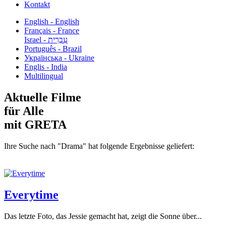
Kontakt
English - English
Français - France
עִבְרִית - Israel
Português - Brazil
Українська - Ukraine
Englis - India
Multilingual
Aktuelle Filme
für Alle
mit GRETA
Ihre Suche nach "Drama" hat folgende Ergebnisse geliefert:
Everytime
Das letzte Foto, das Jessie gemacht hat, zeigt die Sonne über...