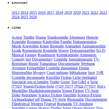
KINOSTART
2013
2014
2015
2016
2017
2018
2019
2020
2021
2022
2023
2024
2025
2026
GENRE
Action
Thriller
Drama
Tragikomödie
Abenteuer
Historie
Komödie
Romanze
Kinderfilm
Familie
Dokumentation
Musik
Kriegsfilm
Krimi
Biografie
Animation
Animationsfilm
Erotik
Romantische Komödie
Horror
Dokumentarfilm
Sci-Fi
Musical
Fantasy
Roadmovie
Krimikomödie
Animation.
Comedy
test
Documentary
Comédie
Jugendmagazin
TV-
Reportage
Biopic
Fantastique
Documentaire
Werbung
Aventure
Fernsehfilm
Comédie dramatique
Drame
Historienfilm
Mystery
Court métrage
Mélodrame
Spot
가족
Comédie documentée
Kurzfilm
Fiction
Licht-Spektakel
Spectacle son et lumière
Trailer
Genre
Test
G&S
g
Serie
קומדיה
Young-Fiction-Serie
דרמה קומית
קומדיית פעולה
Test c
Musikfilm
Musikdokumentation
Young Fiction
TV-Serie
Doku
Reportage
Science Fiction
Tanzfilm
Science-Fiction
Lichtspektakel
sdf
Drama TV-Serie
Biographie
Docutainment
Filmfestival
Western
Festival
Romantik
TV-Sendung
Spielfilm
Genres
Horror-Thriller
Satire
Divers
History
True