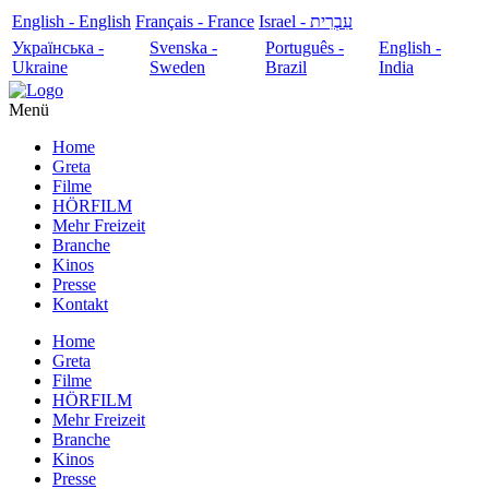
English - English
Français - France
עִבְרִית - Israel
Українська -
Svenska -
Português -
English -
Ukraine
Sweden
Brazil
India
Menü
Home
Greta
Filme
HÖRFILM
Mehr Freizeit
Branche
Kinos
Presse
Kontakt
Home
Greta
Filme
HÖRFILM
Mehr Freizeit
Branche
Kinos
Presse