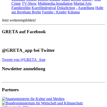
Crime
TV-Show
Multimedia-Installation
Martial Arts
Familienfilm
Kurzfilmfestival
Dokufiction
-
Austellung
Halle
am Berghain Berlin
Familie / Kinder
Kdrama
Jetzt weiterempfehlen!
GRETA auf Facebook
@GRETA_app bei Twitter
Tweets von @GRETA_App
Newsletter anmeldung
Partners