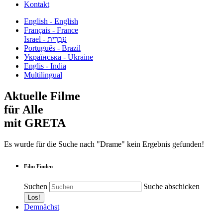
Kontakt
English - English
Français - France
עִבְרִית - Israel
Português - Brazil
Українська - Ukraine
Englis - India
Multilingual
Aktuelle Filme
für Alle
mit GRETA
Es wurde für die Suche nach "Drame" kein Ergebnis gefunden!
Film Finden
Suchen
Suche abschicken
Demnächst