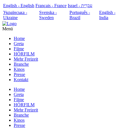
English - English
Français - France
עִבְרִית - Israel
Українська -
Svenska -
Português -
English -
Ukraine
Sweden
Brazil
India
Menü
Home
Greta
Filme
HÖRFILM
Mehr Freizeit
Branche
Kinos
Presse
Kontakt
Home
Greta
Filme
HÖRFILM
Mehr Freizeit
Branche
Kinos
Presse