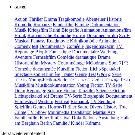
GENRE
Action
Thriller
Drama
Tragikomödie
Abenteuer
Historie
Komödie
Romanze
Kinderfilm
Familie
Dokumentation
Musik
Kriegsfilm
Krimi
Biografie
Animation
Animationsfilm
Erotik
Romantische Komödie
Horror
Dokumentarfilm
Sci-Fi
Musical
Fantasy
Roadmovie
Krimikomödie
Animation.
Comedy
test
Documentary
Comédie
Jugendmagazin
TV-
Reportage
Biopic
Fantastique
Documentaire
Werbung
Aventure
Fernsehfilm
Comédie dramatique
Drame
Historienfilm
Mystery
Court métrage
Mélodrame
Spot
가족
Comédie documentée
Kurzfilm
Fiction
Licht-Spektakel
Spectacle son et lumière
Trailer
Genre
Test
G&S
g
Serie
קומדיה
Young-Fiction-Serie
דרמה קומית
קומדיית פעולה
Test c
Musikfilm
Musikdokumentation
Young Fiction
TV-Serie
Doku
Reportage
Science Fiction
Tanzfilm
Science-Fiction
Lichtspektakel
sdf
Drama TV-Serie
Biographie
Docutainment
Filmfestival
Western
Festival
Romantik
TV-Sendung
Spielfilm
Genres
Horror-Thriller
Satire
Divers
History
True
Crime
TV-Show
Multimedia-Installation
Martial Arts
Familienfilm
Kurzfilmfestival
Dokufiction
-
Austellung
Halle
am Berghain Berlin
Familie / Kinder
Kdrama
Jetzt weiterempfehlen!