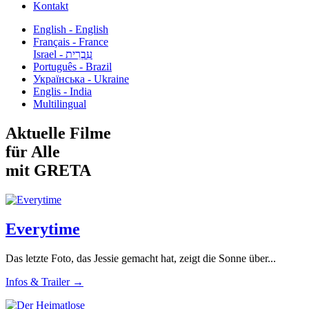
Kontakt
English - English
Français - France
עִבְרִית - Israel
Português - Brazil
Українська - Ukraine
Englis - India
Multilingual
Aktuelle Filme
für Alle
mit GRETA
Everytime
Das letzte Foto, das Jessie gemacht hat, zeigt die Sonne über...
Infos & Trailer →