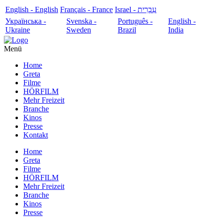
English - English
Français - France
עִבְרִית - Israel
Українська -
Svenska -
Português -
English -
Ukraine
Sweden
Brazil
India
Menü
Home
Greta
Filme
HÖRFILM
Mehr Freizeit
Branche
Kinos
Presse
Kontakt
Home
Greta
Filme
HÖRFILM
Mehr Freizeit
Branche
Kinos
Presse