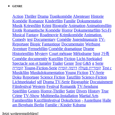
GENRE
Action
Thriller
Drama
Tragikomödie
Abenteuer
Historie
Komödie
Romanze
Kinderfilm
Familie
Dokumentation
Musik
Kriegsfilm
Krimi
Biografie
Animation
Animationsfilm
Erotik
Romantische Komödie
Horror
Dokumentarfilm
Sci-Fi
Musical
Fantasy
Roadmovie
Krimikomödie
Animation.
Comedy
test
Documentary
Comédie
Jugendmagazin
TV-
Reportage
Biopic
Fantastique
Documentaire
Werbung
Aventure
Fernsehfilm
Comédie dramatique
Drame
Historienfilm
Mystery
Court métrage
Mélodrame
Spot
가족
Comédie documentée
Kurzfilm
Fiction
Licht-Spektakel
Spectacle son et lumière
Trailer
Genre
Test
G&S
g
Serie
קומדיה
Young-Fiction-Serie
דרמה קומית
קומדיית פעולה
Test c
Musikfilm
Musikdokumentation
Young Fiction
TV-Serie
Doku
Reportage
Science Fiction
Tanzfilm
Science-Fiction
Lichtspektakel
sdf
Drama TV-Serie
Biographie
Docutainment
Filmfestival
Western
Festival
Romantik
TV-Sendung
Spielfilm
Genres
Horror-Thriller
Satire
Divers
History
True
Crime
TV-Show
Multimedia-Installation
Martial Arts
Familienfilm
Kurzfilmfestival
Dokufiction
-
Austellung
Halle
am Berghain Berlin
Familie / Kinder
Kdrama
Jetzt weiterempfehlen!