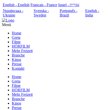
English - English
Français - France
עִבְרִית - Israel
Українська -
Svenska -
Português -
English -
Ukraine
Sweden
Brazil
India
Menü
Home
Greta
Filme
HÖRFILM
Mehr Freizeit
Branche
Kinos
Presse
Kontakt
Home
Greta
Filme
HÖRFILM
Mehr Freizeit
Branche
Kinos
Presse