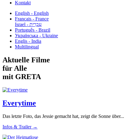
Kontakt
English - English
Français - France
עִבְרִית - Israel
Português - Brazil
Українська - Ukraine
Englis - India
Multilingual
Aktuelle Filme
für Alle
mit GRETA
Everytime
Das letzte Foto, das Jessie gemacht hat, zeigt die Sonne über...
Infos & Trailer →