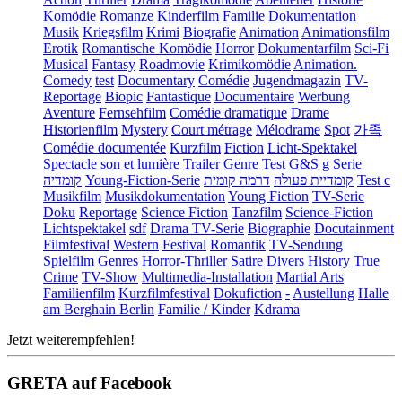
Komödie
Romanze
Kinderfilm
Familie
Dokumentation
Musik
Kriegsfilm
Krimi
Biografie
Animation
Animationsfilm
Erotik
Romantische Komödie
Horror
Dokumentarfilm
Sci-Fi
Musical
Fantasy
Roadmovie
Krimikomödie
Animation.
Comedy
test
Documentary
Comédie
Jugendmagazin
TV-
Reportage
Biopic
Fantastique
Documentaire
Werbung
Aventure
Fernsehfilm
Comédie dramatique
Drame
Historienfilm
Mystery
Court métrage
Mélodrame
Spot
가족
Comédie documentée
Kurzfilm
Fiction
Licht-Spektakel
Spectacle son et lumière
Trailer
Genre
Test
G&S
g
Serie
קומדיה
Young-Fiction-Serie
דרמה קומית
קומדיית פעולה
Test c
Musikfilm
Musikdokumentation
Young Fiction
TV-Serie
Doku
Reportage
Science Fiction
Tanzfilm
Science-Fiction
Lichtspektakel
sdf
Drama TV-Serie
Biographie
Docutainment
Filmfestival
Western
Festival
Romantik
TV-Sendung
Spielfilm
Genres
Horror-Thriller
Satire
Divers
History
True
Crime
TV-Show
Multimedia-Installation
Martial Arts
Familienfilm
Kurzfilmfestival
Dokufiction
-
Austellung
Halle
am Berghain Berlin
Familie / Kinder
Kdrama
Jetzt weiterempfehlen!
GRETA auf Facebook