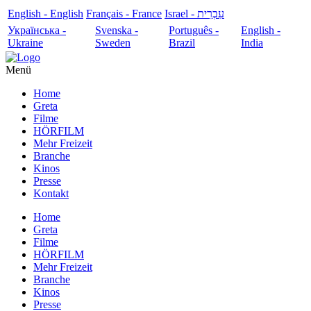
English - English
Français - France
עִבְרִית - Israel
Українська -
Svenska -
Português -
English -
Ukraine
Sweden
Brazil
India
Menü
Home
Greta
Filme
HÖRFILM
Mehr Freizeit
Branche
Kinos
Presse
Kontakt
Home
Greta
Filme
HÖRFILM
Mehr Freizeit
Branche
Kinos
Presse