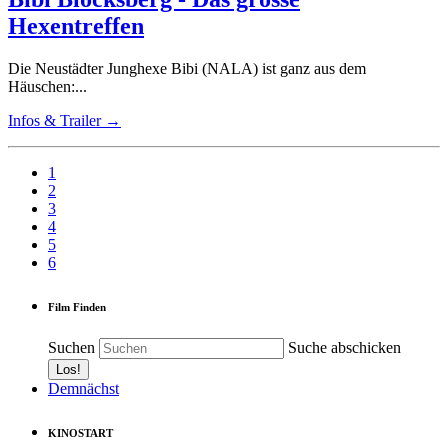
Hexentreffen
Die Neustädter Junghexe Bibi (NALA) ist ganz aus dem
Häuschen:...
Infos & Trailer →
1
2
3
4
5
6
Film Finden
Suchen
Suche abschicken
Demnächst
KINOSTART