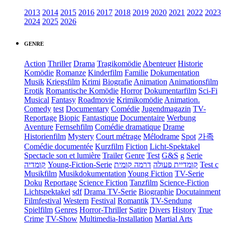
2013
2014
2015
2016
2017
2018
2019
2020
2021
2022
2023
2024
2025
2026
GENRE
Action
Thriller
Drama
Tragikomödie
Abenteuer
Historie
Komödie
Romanze
Kinderfilm
Familie
Dokumentation
Musik
Kriegsfilm
Krimi
Biografie
Animation
Animationsfilm
Erotik
Romantische Komödie
Horror
Dokumentarfilm
Sci-Fi
Musical
Fantasy
Roadmovie
Krimikomödie
Animation.
Comedy
test
Documentary
Comédie
Jugendmagazin
TV-
Reportage
Biopic
Fantastique
Documentaire
Werbung
Aventure
Fernsehfilm
Comédie dramatique
Drame
Historienfilm
Mystery
Court métrage
Mélodrame
Spot
가족
Comédie documentée
Kurzfilm
Fiction
Licht-Spektakel
Spectacle son et lumière
Trailer
Genre
Test
G&S
g
Serie
קומדיה
Young-Fiction-Serie
דרמה קומית
קומדיית פעולה
Test c
Musikfilm
Musikdokumentation
Young Fiction
TV-Serie
Doku
Reportage
Science Fiction
Tanzfilm
Science-Fiction
Lichtspektakel
sdf
Drama TV-Serie
Biographie
Docutainment
Filmfestival
Western
Festival
Romantik
TV-Sendung
Spielfilm
Genres
Horror-Thriller
Satire
Divers
History
True
Crime
TV-Show
Multimedia-Installation
Martial Arts