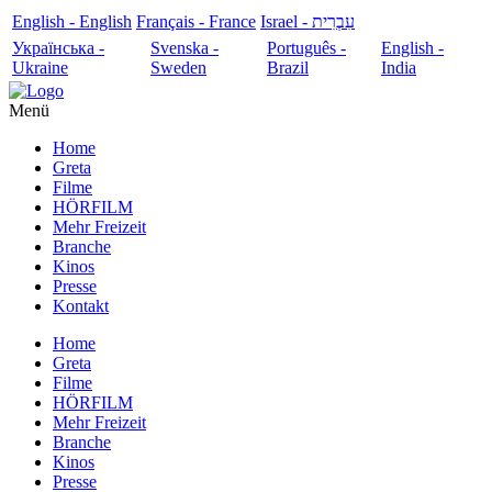
English - English
Français - France
עִבְרִית - Israel
Українська -
Svenska -
Português -
English -
Ukraine
Sweden
Brazil
India
Menü
Home
Greta
Filme
HÖRFILM
Mehr Freizeit
Branche
Kinos
Presse
Kontakt
Home
Greta
Filme
HÖRFILM
Mehr Freizeit
Branche
Kinos
Presse