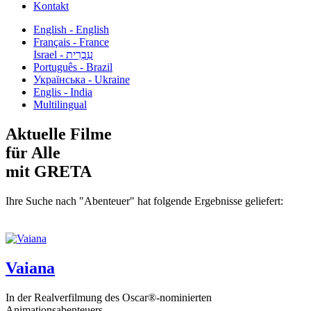
Kontakt
English - English
Français - France
עִבְרִית - Israel
Português - Brazil
Українська - Ukraine
Englis - India
Multilingual
Aktuelle Filme
für Alle
mit GRETA
Ihre Suche nach "Abenteuer" hat folgende Ergebnisse geliefert:
Vaiana
In der Realverfilmung des Oscar®-nominierten
Animationsabenteuers...