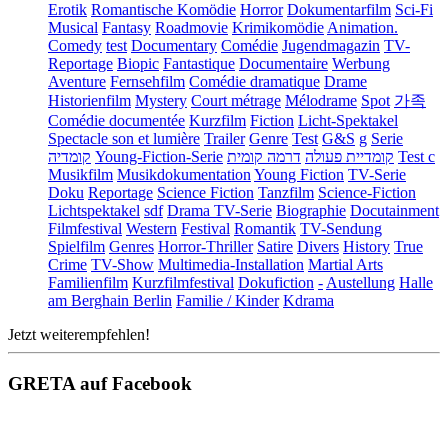
Erotik
Romantische Komödie
Horror
Dokumentarfilm
Sci-Fi
Musical
Fantasy
Roadmovie
Krimikomödie
Animation.
Comedy
test
Documentary
Comédie
Jugendmagazin
TV-
Reportage
Biopic
Fantastique
Documentaire
Werbung
Aventure
Fernsehfilm
Comédie dramatique
Drame
Historienfilm
Mystery
Court métrage
Mélodrame
Spot
가족
Comédie documentée
Kurzfilm
Fiction
Licht-Spektakel
Spectacle son et lumière
Trailer
Genre
Test
G&S
g
Serie
קומדיה
Young-Fiction-Serie
דרמה קומית
קומדיית פעולה
Test c
Musikfilm
Musikdokumentation
Young Fiction
TV-Serie
Doku
Reportage
Science Fiction
Tanzfilm
Science-Fiction
Lichtspektakel
sdf
Drama TV-Serie
Biographie
Docutainment
Filmfestival
Western
Festival
Romantik
TV-Sendung
Spielfilm
Genres
Horror-Thriller
Satire
Divers
History
True
Crime
TV-Show
Multimedia-Installation
Martial Arts
Familienfilm
Kurzfilmfestival
Dokufiction
-
Austellung
Halle
am Berghain Berlin
Familie / Kinder
Kdrama
Jetzt weiterempfehlen!
GRETA auf Facebook