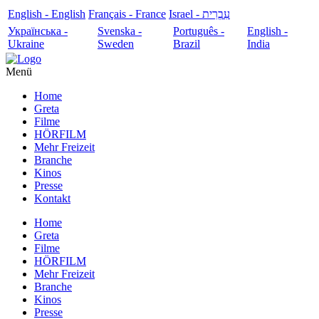
English - English
Français - France
עִבְרִית - Israel
Українська -
Svenska -
Português -
English -
Ukraine
Sweden
Brazil
India
Menü
Home
Greta
Filme
HÖRFILM
Mehr Freizeit
Branche
Kinos
Presse
Kontakt
Home
Greta
Filme
HÖRFILM
Mehr Freizeit
Branche
Kinos
Presse