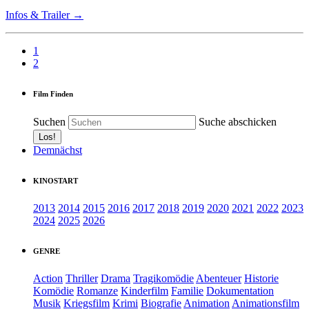
Infos & Trailer →
1
2
Film Finden
Suchen
Suche abschicken
Demnächst
KINOSTART
2013
2014
2015
2016
2017
2018
2019
2020
2021
2022
2023
2024
2025
2026
GENRE
Action
Thriller
Drama
Tragikomödie
Abenteuer
Historie
Komödie
Romanze
Kinderfilm
Familie
Dokumentation
Musik
Kriegsfilm
Krimi
Biografie
Animation
Animationsfilm