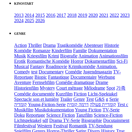
KINOSTART
2013
2014
2015
2016
2017
2018
2019
2020
2021
2022
2023
2024
2025
2026
GENRE
Action
Thriller
Drama
Tragikomödie
Abenteuer
Historie
Komödie
Romanze
Kinderfilm
Familie
Dokumentation
Musik
Kriegsfilm
Krimi
Biografie
Animation
Animationsfilm
Erotik
Romantische Komödie
Horror
Dokumentarfilm
Sci-Fi
Musical
Fantasy
Roadmovie
Krimikomödie
Animation.
Comedy
test
Documentary
Comédie
Jugendmagazin
TV-
Reportage
Biopic
Fantastique
Documentaire
Werbung
Aventure
Fernsehfilm
Comédie dramatique
Drame
Historienfilm
Mystery
Court métrage
Mélodrame
Spot
가족
Comédie documentée
Kurzfilm
Fiction
Licht-Spektakel
Spectacle son et lumière
Trailer
Genre
Test
G&S
g
Serie
קומדיה
Young-Fiction-Serie
דרמה קומית
קומדיית פעולה
Test c
Musikfilm
Musikdokumentation
Young Fiction
TV-Serie
Doku
Reportage
Science Fiction
Tanzfilm
Science-Fiction
Lichtspektakel
sdf
Drama TV-Serie
Biographie
Docutainment
Filmfestival
Western
Festival
Romantik
TV-Sendung
Spielfilm
Genres
Horror-Thriller
Satire
Divers
History
True