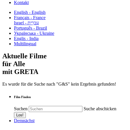
Kontakt
English - English
Français - France
עִבְרִית - Israel
Português - Brazil
Українська - Ukraine
Englis - India
Multilingual
Aktuelle Filme
für Alle
mit GRETA
Es wurde für die Suche nach "G&S" kein Ergebnis gefunden!
Film Finden
Suchen
Suche abschicken
Demnächst