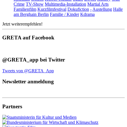
Crime
TV-Show
Multimedia-Installation
Martial Arts
Familienfilm
Kurzfilmfestival
Dokufiction
-
Austellung
Halle
am Berghain Berlin
Familie / Kinder
Kdrama
Jetzt weiterempfehlen!
GRETA auf Facebook
@GRETA_app bei Twitter
Tweets von @GRETA_App
Newsletter anmeldung
Partners