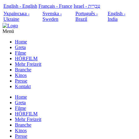
English - English
Français - France
עִבְרִית - Israel
Українська -
Svenska -
Português -
English -
Ukraine
Sweden
Brazil
India
Menü
Home
Greta
Filme
HÖRFILM
Mehr Freizeit
Branche
Kinos
Presse
Kontakt
Home
Greta
Filme
HÖRFILM
Mehr Freizeit
Branche
Kinos
Presse