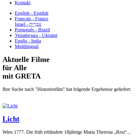
Kontakt
English - English
Français - France
עִבְרִית - Israel
Português - Brazil
Українська - Ukraine
Englis - India
Multilingual
Aktuelle Filme
für Alle
mit GRETA
Ihre Suche nach "Historienfilm" hat folgende Ergebnisse geliefert:
Licht
Wien 1777. Die früh erblindete 18jährige Maria Theresia „Resi“...