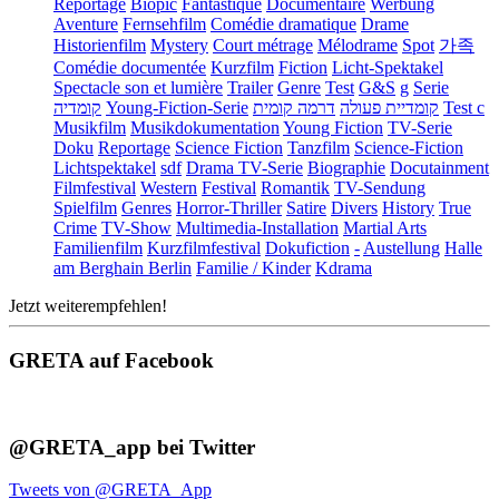
Reportage
Biopic
Fantastique
Documentaire
Werbung
Aventure
Fernsehfilm
Comédie dramatique
Drame
Historienfilm
Mystery
Court métrage
Mélodrame
Spot
가족
Comédie documentée
Kurzfilm
Fiction
Licht-Spektakel
Spectacle son et lumière
Trailer
Genre
Test
G&S
g
Serie
קומדיה
Young-Fiction-Serie
דרמה קומית
קומדיית פעולה
Test c
Musikfilm
Musikdokumentation
Young Fiction
TV-Serie
Doku
Reportage
Science Fiction
Tanzfilm
Science-Fiction
Lichtspektakel
sdf
Drama TV-Serie
Biographie
Docutainment
Filmfestival
Western
Festival
Romantik
TV-Sendung
Spielfilm
Genres
Horror-Thriller
Satire
Divers
History
True
Crime
TV-Show
Multimedia-Installation
Martial Arts
Familienfilm
Kurzfilmfestival
Dokufiction
-
Austellung
Halle
am Berghain Berlin
Familie / Kinder
Kdrama
Jetzt weiterempfehlen!
GRETA auf Facebook
@GRETA_app bei Twitter
Tweets von @GRETA_App