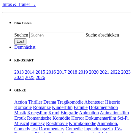
Infos & Trailer →
Film Finden
Suchen
Suche abschicken
Demnächst
KINOSTART
2013
2014
2015
2016
2017
2018
2019
2020
2021
2022
2023
2024
2025
2026
GENRE
Action
Thriller
Drama
Tragikomödie
Abenteuer
Historie
Komödie
Romanze
Kinderfilm
Familie
Dokumentation
Musik
Kriegsfilm
Krimi
Biografie
Animation
Animationsfilm
Erotik
Romantische Komödie
Horror
Dokumentarfilm
Sci-Fi
Musical
Fantasy
Roadmovie
Krimikomödie
Animation.
Comedy
test
Documentary
Comédie
Jugendmagazin
TV-