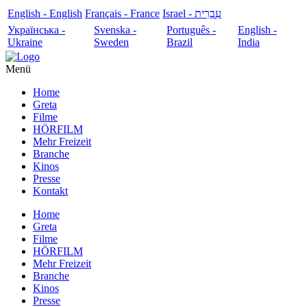
English - English
Français - France
עִבְרִית - Israel
Українська -
Svenska -
Português -
English -
Ukraine
Sweden
Brazil
India
Menü
Home
Greta
Filme
HÖRFILM
Mehr Freizeit
Branche
Kinos
Presse
Kontakt
Home
Greta
Filme
HÖRFILM
Mehr Freizeit
Branche
Kinos
Presse