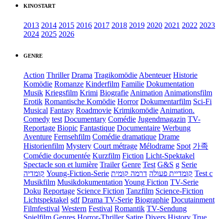
KINOSTART
2013
2014
2015
2016
2017
2018
2019
2020
2021
2022
2023
2024
2025
2026
GENRE
Action
Thriller
Drama
Tragikomödie
Abenteuer
Historie
Komödie
Romanze
Kinderfilm
Familie
Dokumentation
Musik
Kriegsfilm
Krimi
Biografie
Animation
Animationsfilm
Erotik
Romantische Komödie
Horror
Dokumentarfilm
Sci-Fi
Musical
Fantasy
Roadmovie
Krimikomödie
Animation.
Comedy
test
Documentary
Comédie
Jugendmagazin
TV-
Reportage
Biopic
Fantastique
Documentaire
Werbung
Aventure
Fernsehfilm
Comédie dramatique
Drame
Historienfilm
Mystery
Court métrage
Mélodrame
Spot
가족
Comédie documentée
Kurzfilm
Fiction
Licht-Spektakel
Spectacle son et lumière
Trailer
Genre
Test
G&S
g
Serie
קומדיה
Young-Fiction-Serie
דרמה קומית
קומדיית פעולה
Test c
Musikfilm
Musikdokumentation
Young Fiction
TV-Serie
Doku
Reportage
Science Fiction
Tanzfilm
Science-Fiction
Lichtspektakel
sdf
Drama TV-Serie
Biographie
Docutainment
Filmfestival
Western
Festival
Romantik
TV-Sendung
Spielfilm
Genres
Horror-Thriller
Satire
Divers
History
True