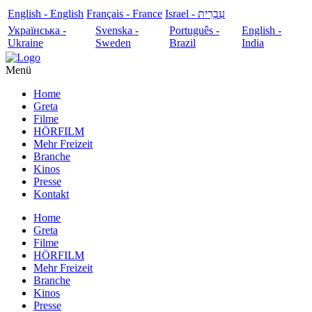
English - English
Français - France
עִבְרִית - Israel
Українська -
Svenska -
Português -
English -
Ukraine
Sweden
Brazil
India
Menü
Home
Greta
Filme
HÖRFILM
Mehr Freizeit
Branche
Kinos
Presse
Kontakt
Home
Greta
Filme
HÖRFILM
Mehr Freizeit
Branche
Kinos
Presse