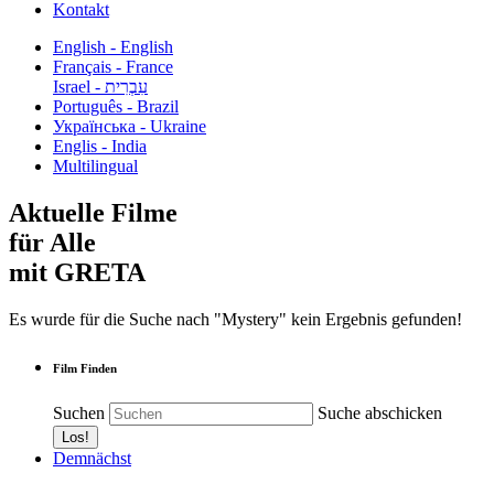
Kontakt
English - English
Français - France
עִבְרִית - Israel
Português - Brazil
Українська - Ukraine
Englis - India
Multilingual
Aktuelle Filme
für Alle
mit GRETA
Es wurde für die Suche nach "Mystery" kein Ergebnis gefunden!
Film Finden
Suchen
Suche abschicken
Demnächst