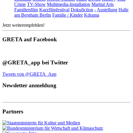
Crime
TV-Show
Multimedia-Installation
Martial Arts
Familienfilm
Kurzfilmfestival
Dokufiction
-
Austellung
Halle
am Berghain Berlin
Familie / Kinder
Kdrama
Jetzt weiterempfehlen!
GRETA auf Facebook
@GRETA_app bei Twitter
Tweets von @GRETA_App
Newsletter anmeldung
Partners