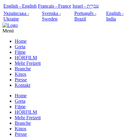
English - English
Français - France
עִבְרִית - Israel
Українська -
Svenska -
Português -
English -
Ukraine
Sweden
Brazil
India
Menü
Home
Greta
Filme
HÖRFILM
Mehr Freizeit
Branche
Kinos
Presse
Kontakt
Home
Greta
Filme
HÖRFILM
Mehr Freizeit
Branche
Kinos
Presse