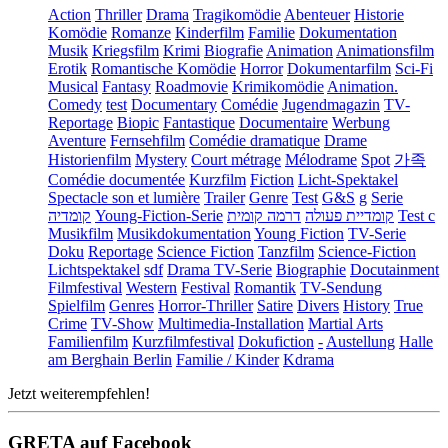
Action
Thriller
Drama
Tragikomödie
Abenteuer
Historie
Komödie
Romanze
Kinderfilm
Familie
Dokumentation
Musik
Kriegsfilm
Krimi
Biografie
Animation
Animationsfilm
Erotik
Romantische Komödie
Horror
Dokumentarfilm
Sci-Fi
Musical
Fantasy
Roadmovie
Krimikomödie
Animation.
Comedy
test
Documentary
Comédie
Jugendmagazin
TV-
Reportage
Biopic
Fantastique
Documentaire
Werbung
Aventure
Fernsehfilm
Comédie dramatique
Drame
Historienfilm
Mystery
Court métrage
Mélodrame
Spot
가족
Comédie documentée
Kurzfilm
Fiction
Licht-Spektakel
Spectacle son et lumière
Trailer
Genre
Test
G&S
g
Serie
קומדיה
Young-Fiction-Serie
דרמה קומית
קומדיית פעולה
Test c
Musikfilm
Musikdokumentation
Young Fiction
TV-Serie
Doku
Reportage
Science Fiction
Tanzfilm
Science-Fiction
Lichtspektakel
sdf
Drama TV-Serie
Biographie
Docutainment
Filmfestival
Western
Festival
Romantik
TV-Sendung
Spielfilm
Genres
Horror-Thriller
Satire
Divers
History
True
Crime
TV-Show
Multimedia-Installation
Martial Arts
Familienfilm
Kurzfilmfestival
Dokufiction
-
Austellung
Halle
am Berghain Berlin
Familie / Kinder
Kdrama
Jetzt weiterempfehlen!
GRETA auf Facebook