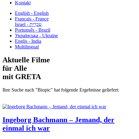
Kontakt
English - English
Français - France
עִבְרִית - Israel
Português - Brazil
Українська - Ukraine
Englis - India
Multilingual
Aktuelle Filme
für Alle
mit GRETA
Ihre Suche nach "Biopic" hat folgende Ergebnisse geliefert:
Ingeborg Bachmann – Jemand, der
einmal ich war