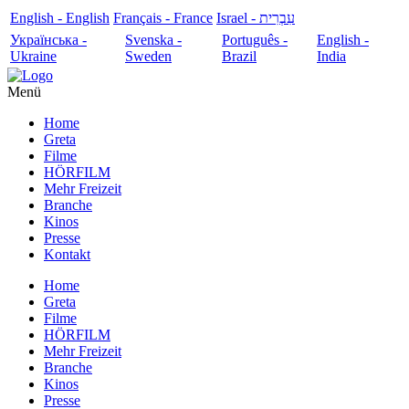
English - English
Français - France
עִבְרִית - Israel
Українська -
Svenska -
Português -
English -
Ukraine
Sweden
Brazil
India
Menü
Home
Greta
Filme
HÖRFILM
Mehr Freizeit
Branche
Kinos
Presse
Kontakt
Home
Greta
Filme
HÖRFILM
Mehr Freizeit
Branche
Kinos
Presse