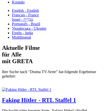
Kontakt
English - English
Français - France
עִבְרִית - Israel
Português - Brazil
Українська - Ukraine
Englis - India
Multilingual
Aktuelle Filme
für Alle
mit GRETA
Ihre Suche nach "Drama TV-Serie" hat folgende Ergebnisse
geliefert:
Faking Hitler - RTL Staffel 1
Die hochkarätig besetzte Serie „Faking Hitler“ (Staffel...