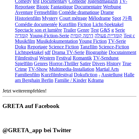
Comedy
test
Documentary
Comédie
Jugendmagazin
TV-
Reportage
Biopic
Fantastique
Documentaire
Werbung
Aventure
Fernsehfilm
Comédie dramatique
Drame
Historienfilm
Mystery
Court métrage
Mélodrame
Spot
가족
Comédie documentée
Kurzfilm
Fiction
Licht-Spektakel
Spectacle son et lumière
Trailer
Genre
Test
G&S
g
Serie
קומדיה
Young-Fiction-Serie
דרמה קומית
קומדיית פעולה
Test c
Musikfilm
Musikdokumentation
Young Fiction
TV-Serie
Doku
Reportage
Science Fiction
Tanzfilm
Science-Fiction
Lichtspektakel
sdf
Drama TV-Serie
Biographie
Docutainment
Filmfestival
Western
Festival
Romantik
TV-Sendung
Spielfilm
Genres
Horror-Thriller
Satire
Divers
History
True
Crime
TV-Show
Multimedia-Installation
Martial Arts
Familienfilm
Kurzfilmfestival
Dokufiction
-
Austellung
Halle
am Berghain Berlin
Familie / Kinder
Kdrama
Jetzt weiterempfehlen!
GRETA auf Facebook
@GRETA_app bei Twitter