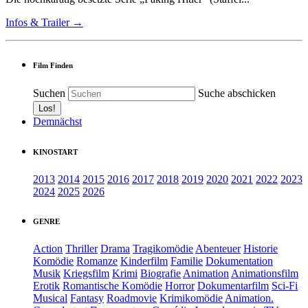
Infos & Trailer →
Film Finden
Suchen
Suche abschicken
Demnächst
KINOSTART
2013
2014
2015
2016
2017
2018
2019
2020
2021
2022
2023
2024
2025
2026
GENRE
Action
Thriller
Drama
Tragikomödie
Abenteuer
Historie
Komödie
Romanze
Kinderfilm
Familie
Dokumentation
Musik
Kriegsfilm
Krimi
Biografie
Animation
Animationsfilm
Erotik
Romantische Komödie
Horror
Dokumentarfilm
Sci-Fi
Musical
Fantasy
Roadmovie
Krimikomödie
Animation.