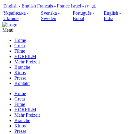
English - English
Français - France
עִבְרִית - Israel
Українська -
Svenska -
Português -
English -
Ukraine
Sweden
Brazil
India
Menü
Home
Greta
Filme
HÖRFILM
Mehr Freizeit
Branche
Kinos
Presse
Kontakt
Home
Greta
Filme
HÖRFILM
Mehr Freizeit
Branche
Kinos
Presse