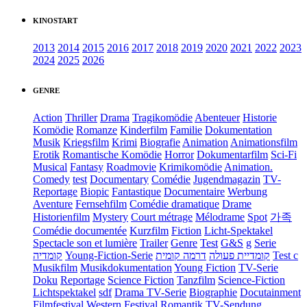
KINOSTART
2013
2014
2015
2016
2017
2018
2019
2020
2021
2022
2023
2024
2025
2026
GENRE
Action
Thriller
Drama
Tragikomödie
Abenteuer
Historie
Komödie
Romanze
Kinderfilm
Familie
Dokumentation
Musik
Kriegsfilm
Krimi
Biografie
Animation
Animationsfilm
Erotik
Romantische Komödie
Horror
Dokumentarfilm
Sci-Fi
Musical
Fantasy
Roadmovie
Krimikomödie
Animation.
Comedy
test
Documentary
Comédie
Jugendmagazin
TV-
Reportage
Biopic
Fantastique
Documentaire
Werbung
Aventure
Fernsehfilm
Comédie dramatique
Drame
Historienfilm
Mystery
Court métrage
Mélodrame
Spot
가족
Comédie documentée
Kurzfilm
Fiction
Licht-Spektakel
Spectacle son et lumière
Trailer
Genre
Test
G&S
g
Serie
קומדיה
Young-Fiction-Serie
דרמה קומית
קומדיית פעולה
Test c
Musikfilm
Musikdokumentation
Young Fiction
TV-Serie
Doku
Reportage
Science Fiction
Tanzfilm
Science-Fiction
Lichtspektakel
sdf
Drama TV-Serie
Biographie
Docutainment
Filmfestival
Western
Festival
Romantik
TV-Sendung