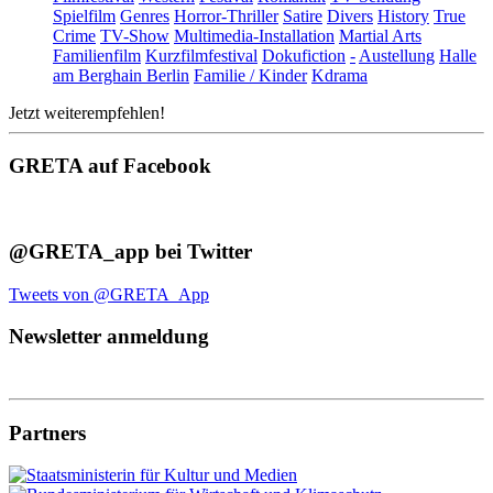
Spielfilm
Genres
Horror-Thriller
Satire
Divers
History
True
Crime
TV-Show
Multimedia-Installation
Martial Arts
Familienfilm
Kurzfilmfestival
Dokufiction
-
Austellung
Halle
am Berghain Berlin
Familie / Kinder
Kdrama
Jetzt weiterempfehlen!
GRETA auf Facebook
@GRETA_app bei Twitter
Tweets von @GRETA_App
Newsletter anmeldung
Partners