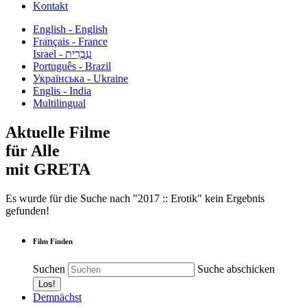
Kontakt
English - English
Français - France
עִבְרִית - Israel
Português - Brazil
Українська - Ukraine
Englis - India
Multilingual
Aktuelle Filme
für Alle
mit GRETA
Es wurde für die Suche nach "2017 :: Erotik" kein Ergebnis
gefunden!
Film Finden
Suchen
Suche abschicken
Demnächst