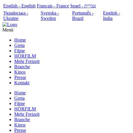
English - English
Français - France
עִבְרִית - Israel
Українська -
Svenska -
Português -
English -
Ukraine
Sweden
Brazil
India
Menü
Home
Greta
Filme
HÖRFILM
Mehr Freizeit
Branche
Kinos
Presse
Kontakt
Home
Greta
Filme
HÖRFILM
Mehr Freizeit
Branche
Kinos
Presse