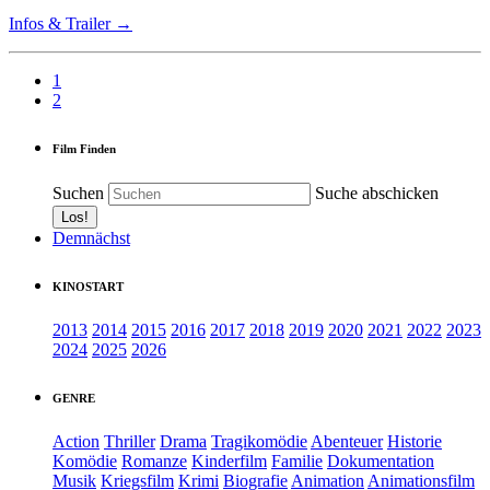
Infos & Trailer →
1
2
Film Finden
Suchen
Suche abschicken
Demnächst
KINOSTART
2013
2014
2015
2016
2017
2018
2019
2020
2021
2022
2023
2024
2025
2026
GENRE
Action
Thriller
Drama
Tragikomödie
Abenteuer
Historie
Komödie
Romanze
Kinderfilm
Familie
Dokumentation
Musik
Kriegsfilm
Krimi
Biografie
Animation
Animationsfilm