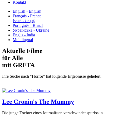
Kontakt
English - English
Français - France
עִבְרִית - Israel
Português - Brazil
Українська - Ukraine
Englis - India
Multilingual
Aktuelle Filme
für Alle
mit GRETA
Ihre Suche nach "Horror" hat folgende Ergebnisse geliefert:
Lee Cronin's The Mummy
Die junge Tochter eines Journalisten verschwindet spurlos in...