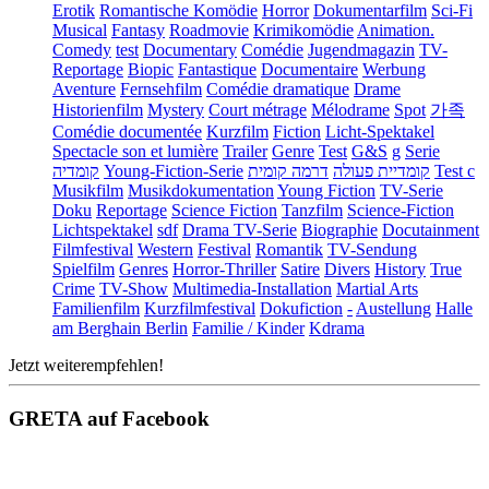
Erotik
Romantische Komödie
Horror
Dokumentarfilm
Sci-Fi
Musical
Fantasy
Roadmovie
Krimikomödie
Animation.
Comedy
test
Documentary
Comédie
Jugendmagazin
TV-
Reportage
Biopic
Fantastique
Documentaire
Werbung
Aventure
Fernsehfilm
Comédie dramatique
Drame
Historienfilm
Mystery
Court métrage
Mélodrame
Spot
가족
Comédie documentée
Kurzfilm
Fiction
Licht-Spektakel
Spectacle son et lumière
Trailer
Genre
Test
G&S
g
Serie
קומדיה
Young-Fiction-Serie
דרמה קומית
קומדיית פעולה
Test c
Musikfilm
Musikdokumentation
Young Fiction
TV-Serie
Doku
Reportage
Science Fiction
Tanzfilm
Science-Fiction
Lichtspektakel
sdf
Drama TV-Serie
Biographie
Docutainment
Filmfestival
Western
Festival
Romantik
TV-Sendung
Spielfilm
Genres
Horror-Thriller
Satire
Divers
History
True
Crime
TV-Show
Multimedia-Installation
Martial Arts
Familienfilm
Kurzfilmfestival
Dokufiction
-
Austellung
Halle
am Berghain Berlin
Familie / Kinder
Kdrama
Jetzt weiterempfehlen!
GRETA auf Facebook