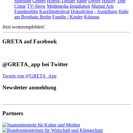
Spielfilm
Genres
Horror-Thriller
Satire
Divers
History
True
Crime
TV-Show
Multimedia-Installation
Martial Arts
Familienfilm
Kurzfilmfestival
Dokufiction
-
Austellung
Halle
am Berghain Berlin
Familie / Kinder
Kdrama
Jetzt weiterempfehlen!
GRETA auf Facebook
@GRETA_app bei Twitter
Tweets von @GRETA_App
Newsletter anmeldung
Partners