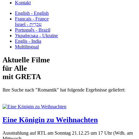
Kontakt
English - English
Français - France
עִבְרִית - Israel
Português - Brazil
Українська - Ukraine
Englis - India
Multilingual
Aktuelle Filme
für Alle
mit GRETA
Ihre Suche nach "Romantik" hat folgende Ergebnisse geliefert:
Eine Königin zu Weihnachten
Ausstrahlung auf RTL am Sonntag 21.12.25 um 17 Uhr (Wdh. am
Mittwoch...