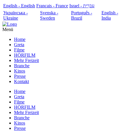
English - English
Français - France
עִבְרִית - Israel
Українська -
Svenska -
Português -
English -
Ukraine
Sweden
Brazil
India
Menü
Home
Greta
Filme
HÖRFILM
Mehr Freizeit
Branche
Kinos
Presse
Kontakt
Home
Greta
Filme
HÖRFILM
Mehr Freizeit
Branche
Kinos
Presse