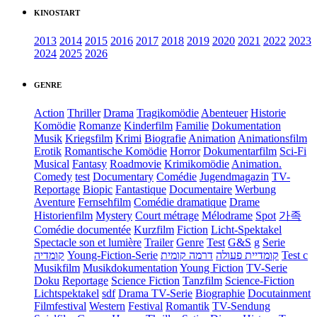
KINOSTART
2013
2014
2015
2016
2017
2018
2019
2020
2021
2022
2023
2024
2025
2026
GENRE
Action
Thriller
Drama
Tragikomödie
Abenteuer
Historie
Komödie
Romanze
Kinderfilm
Familie
Dokumentation
Musik
Kriegsfilm
Krimi
Biografie
Animation
Animationsfilm
Erotik
Romantische Komödie
Horror
Dokumentarfilm
Sci-Fi
Musical
Fantasy
Roadmovie
Krimikomödie
Animation.
Comedy
test
Documentary
Comédie
Jugendmagazin
TV-
Reportage
Biopic
Fantastique
Documentaire
Werbung
Aventure
Fernsehfilm
Comédie dramatique
Drame
Historienfilm
Mystery
Court métrage
Mélodrame
Spot
가족
Comédie documentée
Kurzfilm
Fiction
Licht-Spektakel
Spectacle son et lumière
Trailer
Genre
Test
G&S
g
Serie
קומדיה
Young-Fiction-Serie
דרמה קומית
קומדיית פעולה
Test c
Musikfilm
Musikdokumentation
Young Fiction
TV-Serie
Doku
Reportage
Science Fiction
Tanzfilm
Science-Fiction
Lichtspektakel
sdf
Drama TV-Serie
Biographie
Docutainment
Filmfestival
Western
Festival
Romantik
TV-Sendung