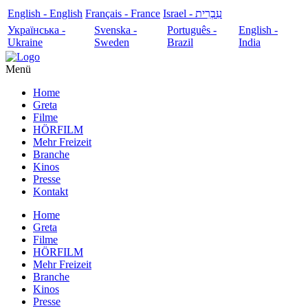
English - English
Français - France
עִבְרִית - Israel
Українська -
Svenska -
Português -
English -
Ukraine
Sweden
Brazil
India
Menü
Home
Greta
Filme
HÖRFILM
Mehr Freizeit
Branche
Kinos
Presse
Kontakt
Home
Greta
Filme
HÖRFILM
Mehr Freizeit
Branche
Kinos
Presse