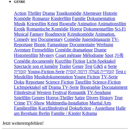
GENRE
Action
Thriller
Drama
Tragikomödie
Abenteuer
Historie
Komödie
Romanze
Kinderfilm
Familie
Dokumentation
Musik
Kriegsfilm
Krimi
Biografie
Animation
Animationsfilm
Erotik
Romantische Komödie
Horror
Dokumentarfilm
Sci-Fi
Musical
Fantasy
Roadmovie
Krimikomödie
Animation.
Comedy
test
Documentary
Comédie
Jugendmagazin
TV-
Reportage
Biopic
Fantastique
Documentaire
Werbung
Aventure
Fernsehfilm
Comédie dramatique
Drame
Historienfilm
Mystery
Court métrage
Mélodrame
Spot
가족
Comédie documentée
Kurzfilm
Fiction
Licht-Spektakel
Spectacle son et lumière
Trailer
Genre
Test
G&S
g
Serie
קומדיה
Young-Fiction-Serie
דרמה קומית
קומדיית פעולה
Test c
Musikfilm
Musikdokumentation
Young Fiction
TV-Serie
Doku
Reportage
Science Fiction
Tanzfilm
Science-Fiction
Lichtspektakel
sdf
Drama TV-Serie
Biographie
Docutainment
Filmfestival
Western
Festival
Romantik
TV-Sendung
Spielfilm
Genres
Horror-Thriller
Satire
Divers
History
True
Crime
TV-Show
Multimedia-Installation
Martial Arts
Familienfilm
Kurzfilmfestival
Dokufiction
-
Austellung
Halle
am Berghain Berlin
Familie / Kinder
Kdrama
Jetzt weiterempfehlen!