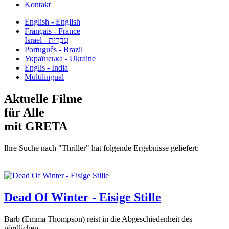
Kontakt
English - English
Français - France
עִבְרִית - Israel
Português - Brazil
Українська - Ukraine
Englis - India
Multilingual
Aktuelle Filme
für Alle
mit GRETA
Ihre Suche nach "Thriller" hat folgende Ergebnisse geliefert:
Dead Of Winter - Eisige Stille
Barb (Emma Thompson) reist in die Abgeschiedenheit des
nördlichen...