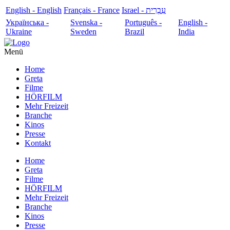
English - English
Français - France
עִבְרִית - Israel
Українська -
Svenska -
Português -
English -
Ukraine
Sweden
Brazil
India
Menü
Home
Greta
Filme
HÖRFILM
Mehr Freizeit
Branche
Kinos
Presse
Kontakt
Home
Greta
Filme
HÖRFILM
Mehr Freizeit
Branche
Kinos
Presse