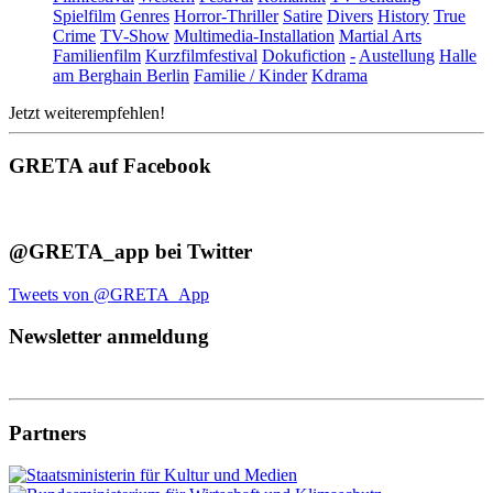
Spielfilm
Genres
Horror-Thriller
Satire
Divers
History
True
Crime
TV-Show
Multimedia-Installation
Martial Arts
Familienfilm
Kurzfilmfestival
Dokufiction
-
Austellung
Halle
am Berghain Berlin
Familie / Kinder
Kdrama
Jetzt weiterempfehlen!
GRETA auf Facebook
@GRETA_app bei Twitter
Tweets von @GRETA_App
Newsletter anmeldung
Partners