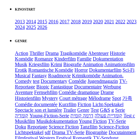
KINOSTART
2013
2014
2015
2016
2017
2018
2019
2020
2021
2022
2023
2024
2025
2026
GENRE
Action
Thriller
Drama
Tragikomödie
Abenteuer
Historie
Komödie
Romanze
Kinderfilm
Familie
Dokumentation
Musik
Kriegsfilm
Krimi
Biografie
Animation
Animationsfilm
Erotik
Romantische Komödie
Horror
Dokumentarfilm
Sci-Fi
Musical
Fantasy
Roadmovie
Krimikomödie
Animation.
Comedy
test
Documentary
Comédie
Jugendmagazin
TV-
Reportage
Biopic
Fantastique
Documentaire
Werbung
Aventure
Fernsehfilm
Comédie dramatique
Drame
Historienfilm
Mystery
Court métrage
Mélodrame
Spot
가족
Comédie documentée
Kurzfilm
Fiction
Licht-Spektakel
Spectacle son et lumière
Trailer
Genre
Test
G&S
g
Serie
קומדיה
Young-Fiction-Serie
דרמה קומית
קומדיית פעולה
Test c
Musikfilm
Musikdokumentation
Young Fiction
TV-Serie
Doku
Reportage
Science Fiction
Tanzfilm
Science-Fiction
Lichtspektakel
sdf
Drama TV-Serie
Biographie
Docutainment
Filmfestival
Western
Festival
Romantik
TV-Sendung