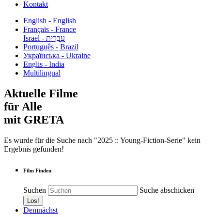
Kontakt
English - English
Français - France
עִבְרִית - Israel
Português - Brazil
Українська - Ukraine
Englis - India
Multilingual
Aktuelle Filme
für Alle
mit GRETA
Es wurde für die Suche nach "2025 :: Young-Fiction-Serie" kein
Ergebnis gefunden!
Film Finden
Suchen
Suche abschicken
Demnächst