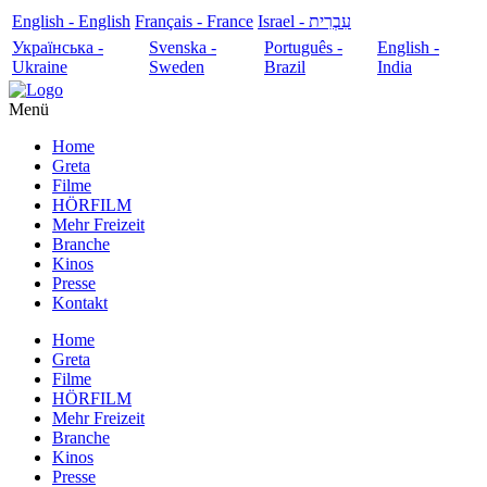
English - English
Français - France
עִבְרִית - Israel
Українська -
Svenska -
Português -
English -
Ukraine
Sweden
Brazil
India
Menü
Home
Greta
Filme
HÖRFILM
Mehr Freizeit
Branche
Kinos
Presse
Kontakt
Home
Greta
Filme
HÖRFILM
Mehr Freizeit
Branche
Kinos
Presse