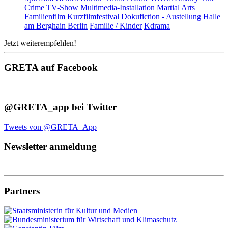
Crime
TV-Show
Multimedia-Installation
Martial Arts
Familienfilm
Kurzfilmfestival
Dokufiction
-
Austellung
Halle
am Berghain Berlin
Familie / Kinder
Kdrama
Jetzt weiterempfehlen!
GRETA auf Facebook
@GRETA_app bei Twitter
Tweets von @GRETA_App
Newsletter anmeldung
Partners