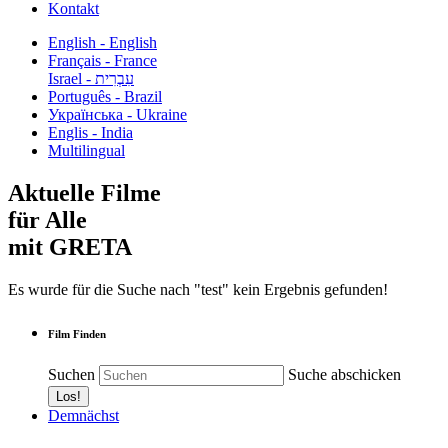
Kontakt
English - English
Français - France
עִבְרִית - Israel
Português - Brazil
Українська - Ukraine
Englis - India
Multilingual
Aktuelle Filme
für Alle
mit GRETA
Es wurde für die Suche nach "test" kein Ergebnis gefunden!
Film Finden
Suchen
Suche abschicken
Demnächst