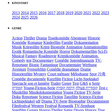
KINOSTART
2013
2014
2015
2016
2017
2018
2019
2020
2021
2022
2023
2024
2025
2026
GENRE
Action
Thriller
Drama
Tragikomödie
Abenteuer
Historie
Komödie
Romanze
Kinderfilm
Familie
Dokumentation
Musik
Kriegsfilm
Krimi
Biografie
Animation
Animationsfilm
Erotik
Romantische Komödie
Horror
Dokumentarfilm
Sci-Fi
Musical
Fantasy
Roadmovie
Krimikomödie
Animation.
Comedy
test
Documentary
Comédie
Jugendmagazin
TV-
Reportage
Biopic
Fantastique
Documentaire
Werbung
Aventure
Fernsehfilm
Comédie dramatique
Drame
Historienfilm
Mystery
Court métrage
Mélodrame
Spot
가족
Comédie documentée
Kurzfilm
Fiction
Licht-Spektakel
Spectacle son et lumière
Trailer
Genre
Test
G&S
g
Serie
קומדיה
Young-Fiction-Serie
דרמה קומית
קומדיית פעולה
Test c
Musikfilm
Musikdokumentation
Young Fiction
TV-Serie
Doku
Reportage
Science Fiction
Tanzfilm
Science-Fiction
Lichtspektakel
sdf
Drama TV-Serie
Biographie
Docutainment
Filmfestival
Western
Festival
Romantik
TV-Sendung
Spielfilm
Genres
Horror-Thriller
Satire
Divers
History
True