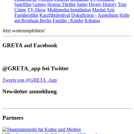
Spielfilm
Genres
Horror-Thriller
Satire
Divers
History
True
Crime
TV-Show
Multimedia-Installation
Martial Arts
Familienfilm
Kurzfilmfestival
Dokufiction
-
Austellung
Halle
am Berghain Berlin
Familie / Kinder
Kdrama
Jetzt weiterempfehlen!
GRETA auf Facebook
@GRETA_app bei Twitter
Tweets von @GRETA_App
Newsletter anmeldung
Partners