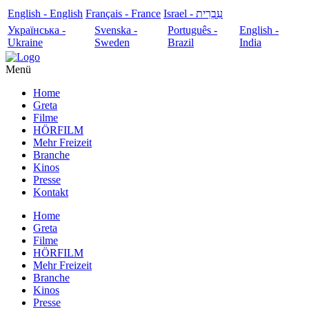
English - English
Français - France
עִבְרִית - Israel
Українська -
Svenska -
Português -
English -
Ukraine
Sweden
Brazil
India
Menü
Home
Greta
Filme
HÖRFILM
Mehr Freizeit
Branche
Kinos
Presse
Kontakt
Home
Greta
Filme
HÖRFILM
Mehr Freizeit
Branche
Kinos
Presse