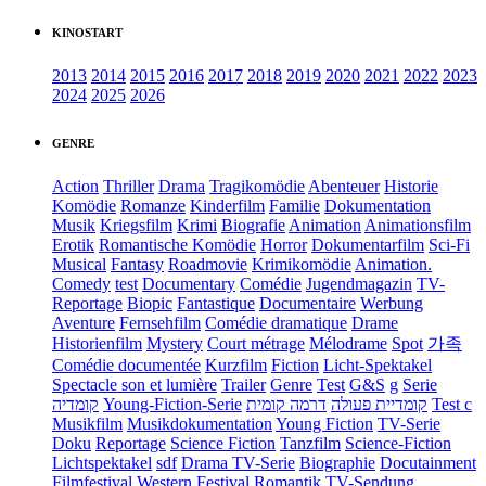
KINOSTART
2013
2014
2015
2016
2017
2018
2019
2020
2021
2022
2023
2024
2025
2026
GENRE
Action
Thriller
Drama
Tragikomödie
Abenteuer
Historie
Komödie
Romanze
Kinderfilm
Familie
Dokumentation
Musik
Kriegsfilm
Krimi
Biografie
Animation
Animationsfilm
Erotik
Romantische Komödie
Horror
Dokumentarfilm
Sci-Fi
Musical
Fantasy
Roadmovie
Krimikomödie
Animation.
Comedy
test
Documentary
Comédie
Jugendmagazin
TV-
Reportage
Biopic
Fantastique
Documentaire
Werbung
Aventure
Fernsehfilm
Comédie dramatique
Drame
Historienfilm
Mystery
Court métrage
Mélodrame
Spot
가족
Comédie documentée
Kurzfilm
Fiction
Licht-Spektakel
Spectacle son et lumière
Trailer
Genre
Test
G&S
g
Serie
קומדיה
Young-Fiction-Serie
דרמה קומית
קומדיית פעולה
Test c
Musikfilm
Musikdokumentation
Young Fiction
TV-Serie
Doku
Reportage
Science Fiction
Tanzfilm
Science-Fiction
Lichtspektakel
sdf
Drama TV-Serie
Biographie
Docutainment
Filmfestival
Western
Festival
Romantik
TV-Sendung