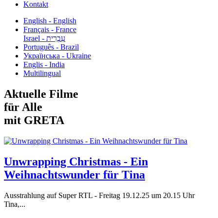
Kontakt
English - English
Français - France
עִבְרִית - Israel
Português - Brazil
Українська - Ukraine
Englis - India
Multilingual
Aktuelle Filme
für Alle
mit GRETA
Unwrapping Christmas - Ein
Weihnachtswunder für Tina
Ausstrahlung auf Super RTL - Freitag 19.12.25 um 20.15 Uhr
Tina,...