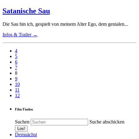
Satanische Sau
Die Sau bin ich, gespielt von meinem Alter Ego, dem genialen...
Infos & Trailer →
4
5
6
7
8
9
10
11
12
Film Finden
Suchen
Suche abschicken
Demnächst