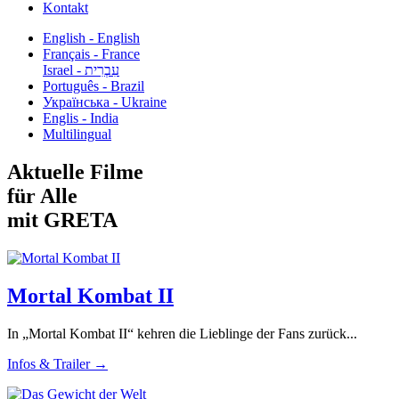
Kontakt
English - English
Français - France
עִבְרִית - Israel
Português - Brazil
Українська - Ukraine
Englis - India
Multilingual
Aktuelle Filme
für Alle
mit GRETA
Mortal Kombat II
In „Mortal Kombat II“ kehren die Lieblinge der Fans zurück...
Infos & Trailer →