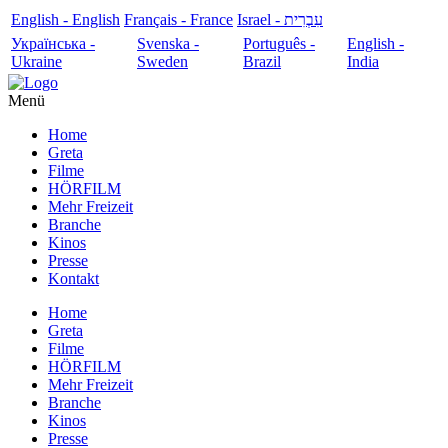
English - English
Français - France
עִבְרִית - Israel
Українська -
Svenska -
Português -
English -
Ukraine
Sweden
Brazil
India
Menü
Home
Greta
Filme
HÖRFILM
Mehr Freizeit
Branche
Kinos
Presse
Kontakt
Home
Greta
Filme
HÖRFILM
Mehr Freizeit
Branche
Kinos
Presse