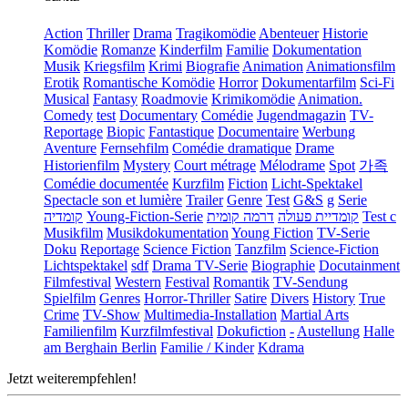
Action
Thriller
Drama
Tragikomödie
Abenteuer
Historie
Komödie
Romanze
Kinderfilm
Familie
Dokumentation
Musik
Kriegsfilm
Krimi
Biografie
Animation
Animationsfilm
Erotik
Romantische Komödie
Horror
Dokumentarfilm
Sci-Fi
Musical
Fantasy
Roadmovie
Krimikomödie
Animation.
Comedy
test
Documentary
Comédie
Jugendmagazin
TV-
Reportage
Biopic
Fantastique
Documentaire
Werbung
Aventure
Fernsehfilm
Comédie dramatique
Drame
Historienfilm
Mystery
Court métrage
Mélodrame
Spot
가족
Comédie documentée
Kurzfilm
Fiction
Licht-Spektakel
Spectacle son et lumière
Trailer
Genre
Test
G&S
g
Serie
קומדיה
Young-Fiction-Serie
דרמה קומית
קומדיית פעולה
Test c
Musikfilm
Musikdokumentation
Young Fiction
TV-Serie
Doku
Reportage
Science Fiction
Tanzfilm
Science-Fiction
Lichtspektakel
sdf
Drama TV-Serie
Biographie
Docutainment
Filmfestival
Western
Festival
Romantik
TV-Sendung
Spielfilm
Genres
Horror-Thriller
Satire
Divers
History
True
Crime
TV-Show
Multimedia-Installation
Martial Arts
Familienfilm
Kurzfilmfestival
Dokufiction
-
Austellung
Halle
am Berghain Berlin
Familie / Kinder
Kdrama
Jetzt weiterempfehlen!