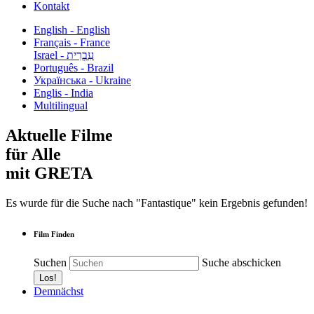
Kontakt
English - English
Français - France
עִבְרִית - Israel
Português - Brazil
Українська - Ukraine
Englis - India
Multilingual
Aktuelle Filme
für Alle
mit GRETA
Es wurde für die Suche nach "Fantastique" kein Ergebnis gefunden!
Film Finden
Suchen
Suche abschicken
Demnächst