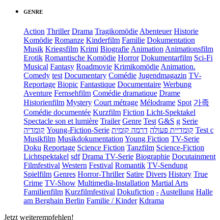
GENRE
Action
Thriller
Drama
Tragikomödie
Abenteuer
Historie
Komödie
Romanze
Kinderfilm
Familie
Dokumentation
Musik
Kriegsfilm
Krimi
Biografie
Animation
Animationsfilm
Erotik
Romantische Komödie
Horror
Dokumentarfilm
Sci-Fi
Musical
Fantasy
Roadmovie
Krimikomödie
Animation.
Comedy
test
Documentary
Comédie
Jugendmagazin
TV-
Reportage
Biopic
Fantastique
Documentaire
Werbung
Aventure
Fernsehfilm
Comédie dramatique
Drame
Historienfilm
Mystery
Court métrage
Mélodrame
Spot
가족
Comédie documentée
Kurzfilm
Fiction
Licht-Spektakel
Spectacle son et lumière
Trailer
Genre
Test
G&S
g
Serie
קומדיה
Young-Fiction-Serie
דרמה קומית
קומדיית פעולה
Test c
Musikfilm
Musikdokumentation
Young Fiction
TV-Serie
Doku
Reportage
Science Fiction
Tanzfilm
Science-Fiction
Lichtspektakel
sdf
Drama TV-Serie
Biographie
Docutainment
Filmfestival
Western
Festival
Romantik
TV-Sendung
Spielfilm
Genres
Horror-Thriller
Satire
Divers
History
True
Crime
TV-Show
Multimedia-Installation
Martial Arts
Familienfilm
Kurzfilmfestival
Dokufiction
-
Austellung
Halle
am Berghain Berlin
Familie / Kinder
Kdrama
Jetzt weiterempfehlen!