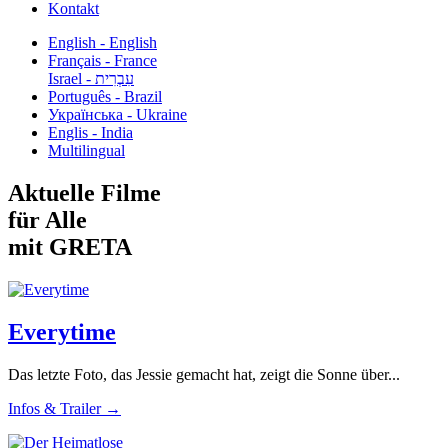
Kontakt
English - English
Français - France
עִבְרִית - Israel
Português - Brazil
Українська - Ukraine
Englis - India
Multilingual
Aktuelle Filme
für Alle
mit GRETA
Everytime
Das letzte Foto, das Jessie gemacht hat, zeigt die Sonne über...
Infos & Trailer →