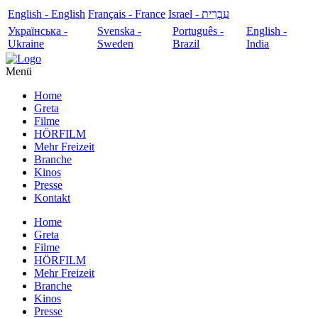
English - English
Français - France
עִבְרִית - Israel
Українська -
Svenska -
Português -
English -
Ukraine
Sweden
Brazil
India
Menü
Home
Greta
Filme
HÖRFILM
Mehr Freizeit
Branche
Kinos
Presse
Kontakt
Home
Greta
Filme
HÖRFILM
Mehr Freizeit
Branche
Kinos
Presse