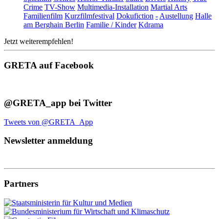
Crime
TV-Show
Multimedia-Installation
Martial Arts
Familienfilm
Kurzfilmfestival
Dokufiction
-
Austellung
Halle
am Berghain Berlin
Familie / Kinder
Kdrama
Jetzt weiterempfehlen!
GRETA auf Facebook
@GRETA_app bei Twitter
Tweets von @GRETA_App
Newsletter anmeldung
Partners