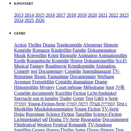
KINOSTART
2013
2014
2015
2016
2017
2018
2019
2020
2021
2022
2023
2024
2025
2026
GENRE
Action
Thriller
Drama
Tragikomödie
Abenteuer
Historie
Komödie
Romanze
Kinderfilm
Familie
Dokumentation
Musik
Kriegsfilm
Krimi
Biografie
Animation
Animationsfilm
Erotik
Romantische Komödie
Horror
Dokumentarfilm
Sci-Fi
Musical
Fantasy
Roadmovie
Krimikomödie
Animation.
Comedy
test
Documentary
Comédie
Jugendmagazin
TV-
Reportage
Biopic
Fantastique
Documentaire
Werbung
Aventure
Fernsehfilm
Comédie dramatique
Drame
Historienfilm
Mystery
Court métrage
Mélodrame
Spot
가족
Comédie documentée
Kurzfilm
Fiction
Licht-Spektakel
Spectacle son et lumière
Trailer
Genre
Test
G&S
g
Serie
קומדיה
Young-Fiction-Serie
דרמה קומית
קומדיית פעולה
Test c
Musikfilm
Musikdokumentation
Young Fiction
TV-Serie
Doku
Reportage
Science Fiction
Tanzfilm
Science-Fiction
Lichtspektakel
sdf
Drama TV-Serie
Biographie
Docutainment
Filmfestival
Western
Festival
Romantik
TV-Sendung
Spielfilm
Genres
Horror-Thriller
Satire
Divers
History
True