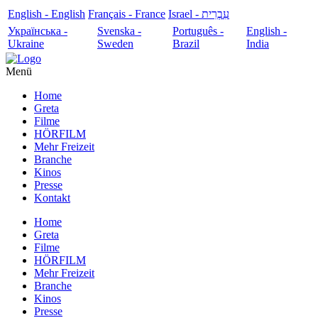
English - English
Français - France
עִבְרִית - Israel
Українська -
Svenska -
Português -
English -
Ukraine
Sweden
Brazil
India
Menü
Home
Greta
Filme
HÖRFILM
Mehr Freizeit
Branche
Kinos
Presse
Kontakt
Home
Greta
Filme
HÖRFILM
Mehr Freizeit
Branche
Kinos
Presse