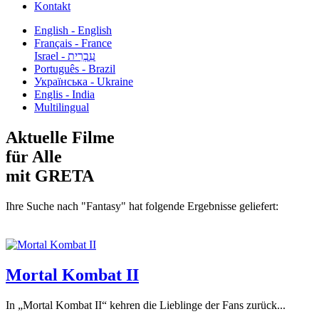
Kontakt
English - English
Français - France
עִבְרִית - Israel
Português - Brazil
Українська - Ukraine
Englis - India
Multilingual
Aktuelle Filme
für Alle
mit GRETA
Ihre Suche nach "Fantasy" hat folgende Ergebnisse geliefert:
Mortal Kombat II
In „Mortal Kombat II“ kehren die Lieblinge der Fans zurück...