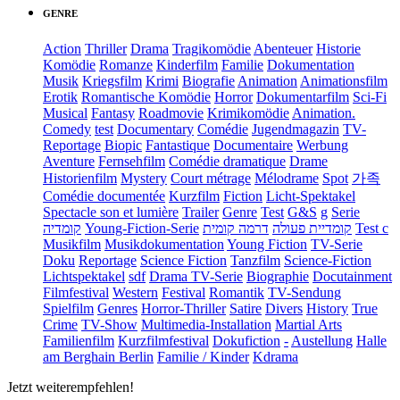
GENRE
Action
Thriller
Drama
Tragikomödie
Abenteuer
Historie
Komödie
Romanze
Kinderfilm
Familie
Dokumentation
Musik
Kriegsfilm
Krimi
Biografie
Animation
Animationsfilm
Erotik
Romantische Komödie
Horror
Dokumentarfilm
Sci-Fi
Musical
Fantasy
Roadmovie
Krimikomödie
Animation.
Comedy
test
Documentary
Comédie
Jugendmagazin
TV-
Reportage
Biopic
Fantastique
Documentaire
Werbung
Aventure
Fernsehfilm
Comédie dramatique
Drame
Historienfilm
Mystery
Court métrage
Mélodrame
Spot
가족
Comédie documentée
Kurzfilm
Fiction
Licht-Spektakel
Spectacle son et lumière
Trailer
Genre
Test
G&S
g
Serie
קומדיה
Young-Fiction-Serie
דרמה קומית
קומדיית פעולה
Test c
Musikfilm
Musikdokumentation
Young Fiction
TV-Serie
Doku
Reportage
Science Fiction
Tanzfilm
Science-Fiction
Lichtspektakel
sdf
Drama TV-Serie
Biographie
Docutainment
Filmfestival
Western
Festival
Romantik
TV-Sendung
Spielfilm
Genres
Horror-Thriller
Satire
Divers
History
True
Crime
TV-Show
Multimedia-Installation
Martial Arts
Familienfilm
Kurzfilmfestival
Dokufiction
-
Austellung
Halle
am Berghain Berlin
Familie / Kinder
Kdrama
Jetzt weiterempfehlen!