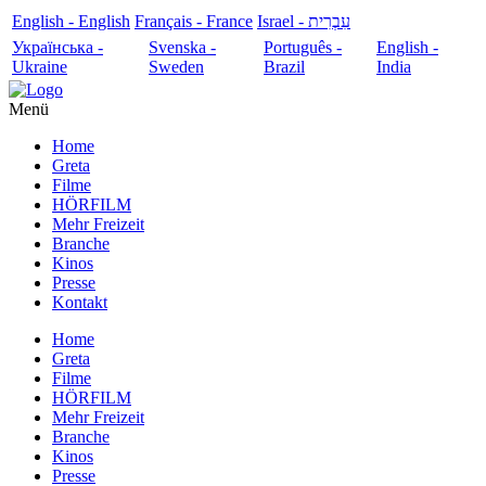
English - English
Français - France
עִבְרִית - Israel
Українська -
Svenska -
Português -
English -
Ukraine
Sweden
Brazil
India
Menü
Home
Greta
Filme
HÖRFILM
Mehr Freizeit
Branche
Kinos
Presse
Kontakt
Home
Greta
Filme
HÖRFILM
Mehr Freizeit
Branche
Kinos
Presse