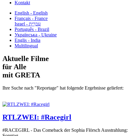
Kontakt
English - English
Français - France
עִבְרִית - Israel
Português - Brazil
Українська - Ukraine
Englis - India
Multilingual
Aktuelle Filme
für Alle
mit GRETA
Ihre Suche nach "Reportage" hat folgende Ergebnisse geliefert:
RTLZWEI: #Racegirl
#RACEGIRL - Das Comeback der Sophia Flörsch Ausstrahlung:
Sonntag...