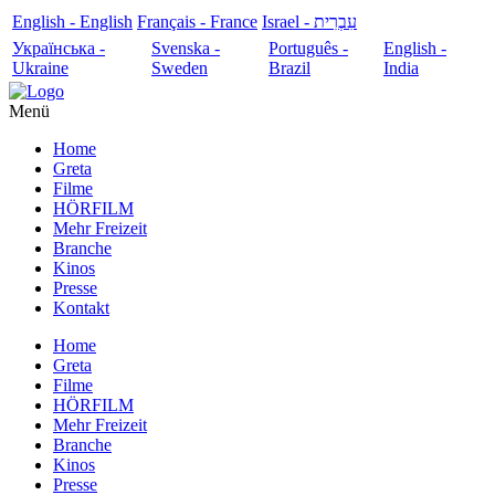
English - English
Français - France
עִבְרִית - Israel
Українська -
Svenska -
Português -
English -
Ukraine
Sweden
Brazil
India
Menü
Home
Greta
Filme
HÖRFILM
Mehr Freizeit
Branche
Kinos
Presse
Kontakt
Home
Greta
Filme
HÖRFILM
Mehr Freizeit
Branche
Kinos
Presse