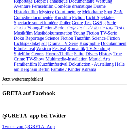
Reportage
Biopic
Fantastique
Documentaire
Werbung
Aventure
Fernsehfilm
Comédie dramatique
Drame
Historienfilm
Mystery
Court métrage
Mélodrame
Spot
가족
Comédie documentée
Kurzfilm
Fiction
Licht-Spektakel
Spectacle son et lumière
Trailer
Genre
Test
G&S
g
Serie
קומדיה
Young-Fiction-Serie
דרמה קומית
קומדיית פעולה
Test c
Musikfilm
Musikdokumentation
Young Fiction
TV-Serie
Doku
Reportage
Science Fiction
Tanzfilm
Science-Fiction
Lichtspektakel
sdf
Drama TV-Serie
Biographie
Docutainment
Filmfestival
Western
Festival
Romantik
TV-Sendung
Spielfilm
Genres
Horror-Thriller
Satire
Divers
History
True
Crime
TV-Show
Multimedia-Installation
Martial Arts
Familienfilm
Kurzfilmfestival
Dokufiction
-
Austellung
Halle
am Berghain Berlin
Familie / Kinder
Kdrama
Jetzt weiterempfehlen!
GRETA auf Facebook
@GRETA_app bei Twitter
Tweets von @GRETA_App