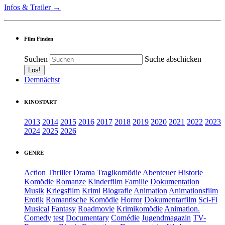
Infos & Trailer →
Film Finden
Suchen
Suche abschicken
Demnächst
KINOSTART
2013
2014
2015
2016
2017
2018
2019
2020
2021
2022
2023
2024
2025
2026
GENRE
Action
Thriller
Drama
Tragikomödie
Abenteuer
Historie
Komödie
Romanze
Kinderfilm
Familie
Dokumentation
Musik
Kriegsfilm
Krimi
Biografie
Animation
Animationsfilm
Erotik
Romantische Komödie
Horror
Dokumentarfilm
Sci-Fi
Musical
Fantasy
Roadmovie
Krimikomödie
Animation.
Comedy
test
Documentary
Comédie
Jugendmagazin
TV-