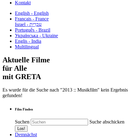
Kontakt
English - English
Français - France
עִבְרִית - Israel
Português - Brazil
Українська - Ukraine
Englis - India
Multilingual
Aktuelle Filme
für Alle
mit GRETA
Es wurde für die Suche nach "2013 :: Musikfilm" kein Ergebnis
gefunden!
Film Finden
Suchen
Suche abschicken
Demnächst