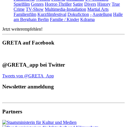
Spielfilm
Genres
Horror-Thriller
Satire
Divers
History
True
Crime
TV-Show
Multimedia-Installation
Martial Arts
Familienfilm
Kurzfilmfestival
Dokufiction
-
Austellung
Halle
am Berghain Berlin
Familie / Kinder
Kdrama
Jetzt weiterempfehlen!
GRETA auf Facebook
@GRETA_app bei Twitter
Tweets von @GRETA_App
Newsletter anmeldung
Partners