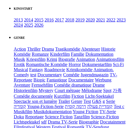
KINOSTART
2013
2014
2015
2016
2017
2018
2019
2020
2021
2022
2023
2024
2025
2026
GENRE
Action
Thriller
Drama
Tragikomödie
Abenteuer
Historie
Komödie
Romanze
Kinderfilm
Familie
Dokumentation
Musik
Kriegsfilm
Krimi
Biografie
Animation
Animationsfilm
Erotik
Romantische Komödie
Horror
Dokumentarfilm
Sci-Fi
Musical
Fantasy
Roadmovie
Krimikomödie
Animation.
Comedy
test
Documentary
Comédie
Jugendmagazin
TV-
Reportage
Biopic
Fantastique
Documentaire
Werbung
Aventure
Fernsehfilm
Comédie dramatique
Drame
Historienfilm
Mystery
Court métrage
Mélodrame
Spot
가족
Comédie documentée
Kurzfilm
Fiction
Licht-Spektakel
Spectacle son et lumière
Trailer
Genre
Test
G&S
g
Serie
קומדיה
Young-Fiction-Serie
דרמה קומית
קומדיית פעולה
Test c
Musikfilm
Musikdokumentation
Young Fiction
TV-Serie
Doku
Reportage
Science Fiction
Tanzfilm
Science-Fiction
Lichtspektakel
sdf
Drama TV-Serie
Biographie
Docutainment
Filmfestival
Western
Festival
Romantik
TV-Sendung