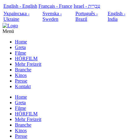
English - English
Français - France
עִבְרִית - Israel
Українська -
Svenska -
Português -
English -
Ukraine
Sweden
Brazil
India
Menü
Home
Greta
Filme
HÖRFILM
Mehr Freizeit
Branche
Kinos
Presse
Kontakt
Home
Greta
Filme
HÖRFILM
Mehr Freizeit
Branche
Kinos
Presse