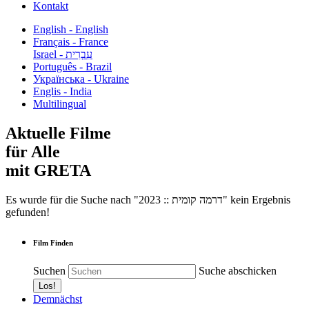
Kontakt
English - English
Français - France
עִבְרִית - Israel
Português - Brazil
Українська - Ukraine
Englis - India
Multilingual
Aktuelle Filme
für Alle
mit GRETA
Es wurde für die Suche nach "2023 :: דרמה קומית" kein Ergebnis
gefunden!
Film Finden
Suchen
Suche abschicken
Demnächst