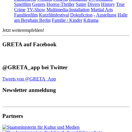
Spielfilm
Genres
Horror-Thriller
Satire
Divers
History
True
Crime
TV-Show
Multimedia-Installation
Martial Arts
Familienfilm
Kurzfilmfestival
Dokufiction
-
Austellung
Halle
am Berghain Berlin
Familie / Kinder
Kdrama
Jetzt weiterempfehlen!
GRETA auf Facebook
@GRETA_app bei Twitter
Tweets von @GRETA_App
Newsletter anmeldung
Partners