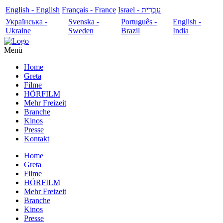
English - English
Français - France
עִבְרִית - Israel
Українська -
Svenska -
Português -
English -
Ukraine
Sweden
Brazil
India
Menü
Home
Greta
Filme
HÖRFILM
Mehr Freizeit
Branche
Kinos
Presse
Kontakt
Home
Greta
Filme
HÖRFILM
Mehr Freizeit
Branche
Kinos
Presse