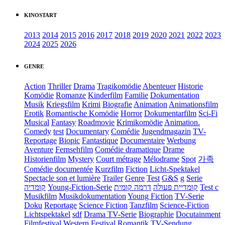
KINOSTART
2013
2014
2015
2016
2017
2018
2019
2020
2021
2022
2023
2024
2025
2026
GENRE
Action
Thriller
Drama
Tragikomödie
Abenteuer
Historie
Komödie
Romanze
Kinderfilm
Familie
Dokumentation
Musik
Kriegsfilm
Krimi
Biografie
Animation
Animationsfilm
Erotik
Romantische Komödie
Horror
Dokumentarfilm
Sci-Fi
Musical
Fantasy
Roadmovie
Krimikomödie
Animation.
Comedy
test
Documentary
Comédie
Jugendmagazin
TV-
Reportage
Biopic
Fantastique
Documentaire
Werbung
Aventure
Fernsehfilm
Comédie dramatique
Drame
Historienfilm
Mystery
Court métrage
Mélodrame
Spot
가족
Comédie documentée
Kurzfilm
Fiction
Licht-Spektakel
Spectacle son et lumière
Trailer
Genre
Test
G&S
g
Serie
קומדיה
Young-Fiction-Serie
דרמה קומית
קומדיית פעולה
Test c
Musikfilm
Musikdokumentation
Young Fiction
TV-Serie
Doku
Reportage
Science Fiction
Tanzfilm
Science-Fiction
Lichtspektakel
sdf
Drama TV-Serie
Biographie
Docutainment
Filmfestival
Western
Festival
Romantik
TV-Sendung