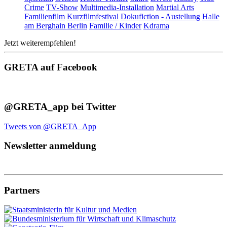
Crime
TV-Show
Multimedia-Installation
Martial Arts
Familienfilm
Kurzfilmfestival
Dokufiction
-
Austellung
Halle
am Berghain Berlin
Familie / Kinder
Kdrama
Jetzt weiterempfehlen!
GRETA auf Facebook
@GRETA_app bei Twitter
Tweets von @GRETA_App
Newsletter anmeldung
Partners