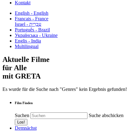
Kontakt
English - English
Français - France
עִבְרִית - Israel
Português - Brazil
Українська - Ukraine
Englis - India
Multilingual
Aktuelle Filme
für Alle
mit GRETA
Es wurde für die Suche nach "Genres" kein Ergebnis gefunden!
Film Finden
Suchen
Suche abschicken
Demnächst