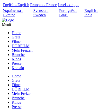
English - English
Français - France
עִבְרִית - Israel
Українська -
Svenska -
Português -
English -
Ukraine
Sweden
Brazil
India
Menü
Home
Greta
Filme
HÖRFILM
Mehr Freizeit
Branche
Kinos
Presse
Kontakt
Home
Greta
Filme
HÖRFILM
Mehr Freizeit
Branche
Kinos
Presse