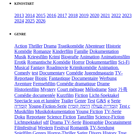
KINOSTART
2013
2014
2015
2016
2017
2018
2019
2020
2021
2022
2023
2024
2025
2026
GENRE
Action
Thriller
Drama
Tragikomödie
Abenteuer
Historie
Komödie
Romanze
Kinderfilm
Familie
Dokumentation
Musik
Kriegsfilm
Krimi
Biografie
Animation
Animationsfilm
Erotik
Romantische Komödie
Horror
Dokumentarfilm
Sci-Fi
Musical
Fantasy
Roadmovie
Krimikomödie
Animation.
Comedy
test
Documentary
Comédie
Jugendmagazin
TV-
Reportage
Biopic
Fantastique
Documentaire
Werbung
Aventure
Fernsehfilm
Comédie dramatique
Drame
Historienfilm
Mystery
Court métrage
Mélodrame
Spot
가족
Comédie documentée
Kurzfilm
Fiction
Licht-Spektakel
Spectacle son et lumière
Trailer
Genre
Test
G&S
g
Serie
קומדיה
Young-Fiction-Serie
דרמה קומית
קומדיית פעולה
Test c
Musikfilm
Musikdokumentation
Young Fiction
TV-Serie
Doku
Reportage
Science Fiction
Tanzfilm
Science-Fiction
Lichtspektakel
sdf
Drama TV-Serie
Biographie
Docutainment
Filmfestival
Western
Festival
Romantik
TV-Sendung
Spielfilm
Genres
Horror-Thriller
Satire
Divers
History
True