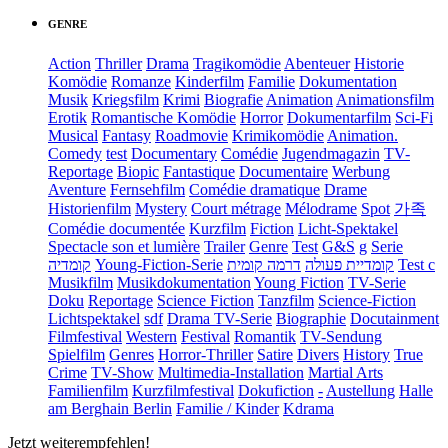
GENRE
Action
Thriller
Drama
Tragikomödie
Abenteuer
Historie
Komödie
Romanze
Kinderfilm
Familie
Dokumentation
Musik
Kriegsfilm
Krimi
Biografie
Animation
Animationsfilm
Erotik
Romantische Komödie
Horror
Dokumentarfilm
Sci-Fi
Musical
Fantasy
Roadmovie
Krimikomödie
Animation.
Comedy
test
Documentary
Comédie
Jugendmagazin
TV-
Reportage
Biopic
Fantastique
Documentaire
Werbung
Aventure
Fernsehfilm
Comédie dramatique
Drame
Historienfilm
Mystery
Court métrage
Mélodrame
Spot
가족
Comédie documentée
Kurzfilm
Fiction
Licht-Spektakel
Spectacle son et lumière
Trailer
Genre
Test
G&S
g
Serie
קומדיה
Young-Fiction-Serie
דרמה קומית
קומדיית פעולה
Test c
Musikfilm
Musikdokumentation
Young Fiction
TV-Serie
Doku
Reportage
Science Fiction
Tanzfilm
Science-Fiction
Lichtspektakel
sdf
Drama TV-Serie
Biographie
Docutainment
Filmfestival
Western
Festival
Romantik
TV-Sendung
Spielfilm
Genres
Horror-Thriller
Satire
Divers
History
True
Crime
TV-Show
Multimedia-Installation
Martial Arts
Familienfilm
Kurzfilmfestival
Dokufiction
-
Austellung
Halle
am Berghain Berlin
Familie / Kinder
Kdrama
Jetzt weiterempfehlen!