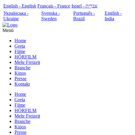
English - English
Français - France
עִבְרִית - Israel
Українська -
Svenska -
Português -
English -
Ukraine
Sweden
Brazil
India
Menü
Home
Greta
Filme
HÖRFILM
Mehr Freizeit
Branche
Kinos
Presse
Kontakt
Home
Greta
Filme
HÖRFILM
Mehr Freizeit
Branche
Kinos
Presse