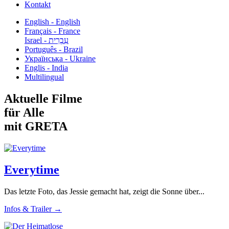
Kontakt
English - English
Français - France
עִבְרִית - Israel
Português - Brazil
Українська - Ukraine
Englis - India
Multilingual
Aktuelle Filme
für Alle
mit GRETA
Everytime
Das letzte Foto, das Jessie gemacht hat, zeigt die Sonne über...
Infos & Trailer →