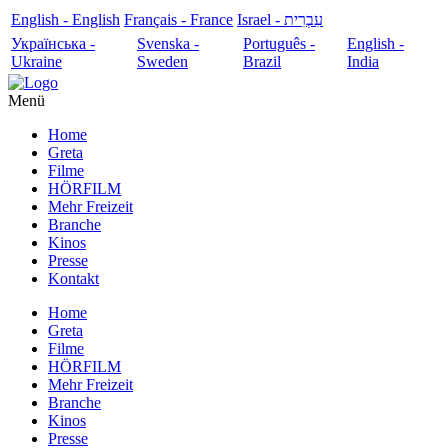
English - English
Français - France
עִבְרִית - Israel
Українська -
Svenska -
Português -
English -
Ukraine
Sweden
Brazil
India
Menü
Home
Greta
Filme
HÖRFILM
Mehr Freizeit
Branche
Kinos
Presse
Kontakt
Home
Greta
Filme
HÖRFILM
Mehr Freizeit
Branche
Kinos
Presse