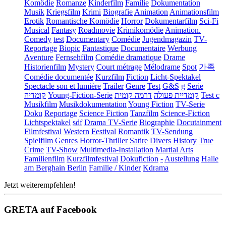
Komödie
Romanze
Kinderfilm
Familie
Dokumentation
Musik
Kriegsfilm
Krimi
Biografie
Animation
Animationsfilm
Erotik
Romantische Komödie
Horror
Dokumentarfilm
Sci-Fi
Musical
Fantasy
Roadmovie
Krimikomödie
Animation.
Comedy
test
Documentary
Comédie
Jugendmagazin
TV-
Reportage
Biopic
Fantastique
Documentaire
Werbung
Aventure
Fernsehfilm
Comédie dramatique
Drame
Historienfilm
Mystery
Court métrage
Mélodrame
Spot
가족
Comédie documentée
Kurzfilm
Fiction
Licht-Spektakel
Spectacle son et lumière
Trailer
Genre
Test
G&S
g
Serie
קומדיה
Young-Fiction-Serie
דרמה קומית
קומדיית פעולה
Test c
Musikfilm
Musikdokumentation
Young Fiction
TV-Serie
Doku
Reportage
Science Fiction
Tanzfilm
Science-Fiction
Lichtspektakel
sdf
Drama TV-Serie
Biographie
Docutainment
Filmfestival
Western
Festival
Romantik
TV-Sendung
Spielfilm
Genres
Horror-Thriller
Satire
Divers
History
True
Crime
TV-Show
Multimedia-Installation
Martial Arts
Familienfilm
Kurzfilmfestival
Dokufiction
-
Austellung
Halle
am Berghain Berlin
Familie / Kinder
Kdrama
Jetzt weiterempfehlen!
GRETA auf Facebook