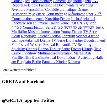
Comedy
test
Documentary
Comédie
Jugendmagazin
TV-
Reportage
Biopic
Fantastique
Documentaire
Werbung
Aventure
Fernsehfilm
Comédie dramatique
Drame
Historienfilm
Mystery
Court métrage
Mélodrame
Spot
가족
Comédie documentée
Kurzfilm
Fiction
Licht-Spektakel
Spectacle son et lumière
Trailer
Genre
Test
G&S
g
Serie
קומדיה
Young-Fiction-Serie
דרמה קומית
קומדיית פעולה
Test c
Musikfilm
Musikdokumentation
Young Fiction
TV-Serie
Doku
Reportage
Science Fiction
Tanzfilm
Science-Fiction
Lichtspektakel
sdf
Drama TV-Serie
Biographie
Docutainment
Filmfestival
Western
Festival
Romantik
TV-Sendung
Spielfilm
Genres
Horror-Thriller
Satire
Divers
History
True
Crime
TV-Show
Multimedia-Installation
Martial Arts
Familienfilm
Kurzfilmfestival
Dokufiction
-
Austellung
Halle
am Berghain Berlin
Familie / Kinder
Kdrama
Jetzt weiterempfehlen!
GRETA auf Facebook
@GRETA_app bei Twitter