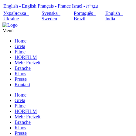
English - English
Français - France
עִבְרִית - Israel
Українська -
Svenska -
Português -
English -
Ukraine
Sweden
Brazil
India
Menü
Home
Greta
Filme
HÖRFILM
Mehr Freizeit
Branche
Kinos
Presse
Kontakt
Home
Greta
Filme
HÖRFILM
Mehr Freizeit
Branche
Kinos
Presse