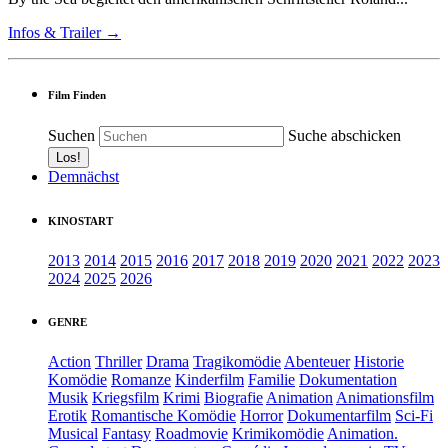
Infos & Trailer →
Film Finden
Suchen
Suche abschicken
Demnächst
KINOSTART
2013
2014
2015
2016
2017
2018
2019
2020
2021
2022
2023
2024
2025
2026
GENRE
Action
Thriller
Drama
Tragikomödie
Abenteuer
Historie
Komödie
Romanze
Kinderfilm
Familie
Dokumentation
Musik
Kriegsfilm
Krimi
Biografie
Animation
Animationsfilm
Erotik
Romantische Komödie
Horror
Dokumentarfilm
Sci-Fi
Musical
Fantasy
Roadmovie
Krimikomödie
Animation.