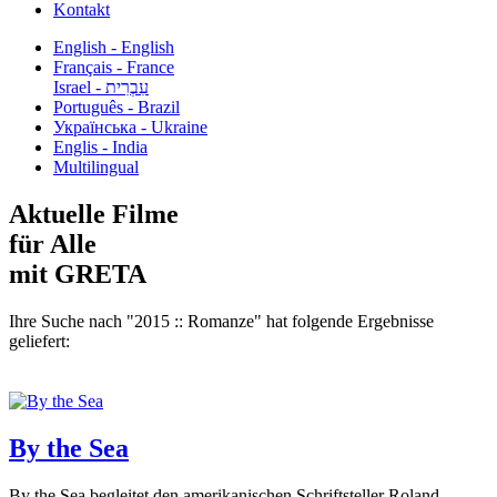
Kontakt
English - English
Français - France
עִבְרִית - Israel
Português - Brazil
Українська - Ukraine
Englis - India
Multilingual
Aktuelle Filme
für Alle
mit GRETA
Ihre Suche nach "2015 :: Romanze" hat folgende Ergebnisse
geliefert:
By the Sea
By the Sea begleitet den amerikanischen Schriftsteller Roland...