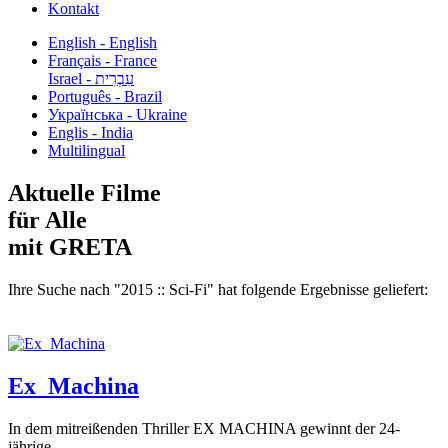
Kontakt
English - English
Français - France
עִבְרִית - Israel
Português - Brazil
Українська - Ukraine
Englis - India
Multilingual
Aktuelle Filme
für Alle
mit GRETA
Ihre Suche nach "2015 :: Sci-Fi" hat folgende Ergebnisse geliefert:
Ex_Machina
In dem mitreißenden Thriller EX MACHINA gewinnt der 24-
jährige...