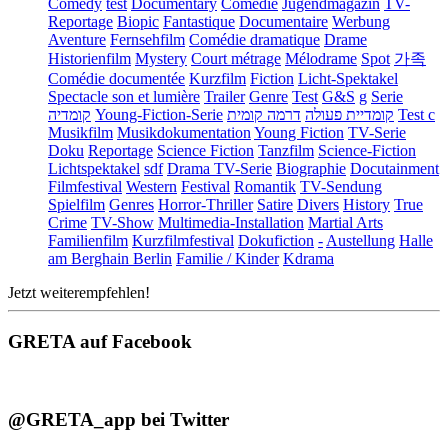
Comedy
test
Documentary
Comédie
Jugendmagazin
TV-
Reportage
Biopic
Fantastique
Documentaire
Werbung
Aventure
Fernsehfilm
Comédie dramatique
Drame
Historienfilm
Mystery
Court métrage
Mélodrame
Spot
가족
Comédie documentée
Kurzfilm
Fiction
Licht-Spektakel
Spectacle son et lumière
Trailer
Genre
Test
G&S
g
Serie
קומדיה
Young-Fiction-Serie
דרמה קומית
קומדיית פעולה
Test c
Musikfilm
Musikdokumentation
Young Fiction
TV-Serie
Doku
Reportage
Science Fiction
Tanzfilm
Science-Fiction
Lichtspektakel
sdf
Drama TV-Serie
Biographie
Docutainment
Filmfestival
Western
Festival
Romantik
TV-Sendung
Spielfilm
Genres
Horror-Thriller
Satire
Divers
History
True
Crime
TV-Show
Multimedia-Installation
Martial Arts
Familienfilm
Kurzfilmfestival
Dokufiction
-
Austellung
Halle
am Berghain Berlin
Familie / Kinder
Kdrama
Jetzt weiterempfehlen!
GRETA auf Facebook
@GRETA_app bei Twitter