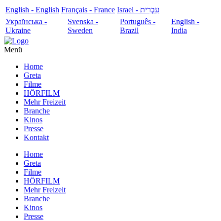
English - English
Français - France
עִבְרִית - Israel
Українська -
Svenska -
Português -
English -
Ukraine
Sweden
Brazil
India
Menü
Home
Greta
Filme
HÖRFILM
Mehr Freizeit
Branche
Kinos
Presse
Kontakt
Home
Greta
Filme
HÖRFILM
Mehr Freizeit
Branche
Kinos
Presse