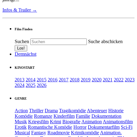
Infos & Trailer →
Film Finden
Suchen
Suche abschicken
Demnächst
KINOSTART
2013
2014
2015
2016
2017
2018
2019
2020
2021
2022
2023
2024
2025
2026
GENRE
Action
Thriller
Drama
Tragikomödie
Abenteuer
Historie
Komödie
Romanze
Kinderfilm
Familie
Dokumentation
Musik
Kriegsfilm
Krimi
Biografie
Animation
Animationsfilm
Erotik
Romantische Komödie
Horror
Dokumentarfilm
Sci-Fi
Musical
Fantasy
Roadmovie
Krimikomödie
Animation.