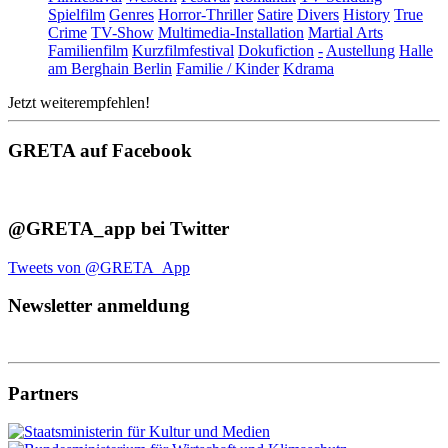
Spielfilm
Genres
Horror-Thriller
Satire
Divers
History
True
Crime
TV-Show
Multimedia-Installation
Martial Arts
Familienfilm
Kurzfilmfestival
Dokufiction
-
Austellung
Halle
am Berghain Berlin
Familie / Kinder
Kdrama
Jetzt weiterempfehlen!
GRETA auf Facebook
@GRETA_app bei Twitter
Tweets von @GRETA_App
Newsletter anmeldung
Partners