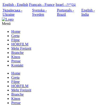
English - English
Français - France
עִבְרִית - Israel
Українська -
Svenska -
Português -
English -
Ukraine
Sweden
Brazil
India
Menü
Home
Greta
Filme
HÖRFILM
Mehr Freizeit
Branche
Kinos
Presse
Kontakt
Home
Greta
Filme
HÖRFILM
Mehr Freizeit
Branche
Kinos
Presse