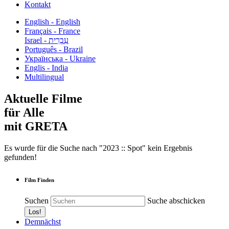
Kontakt
English - English
Français - France
עִבְרִית - Israel
Português - Brazil
Українська - Ukraine
Englis - India
Multilingual
Aktuelle Filme
für Alle
mit GRETA
Es wurde für die Suche nach "2023 :: Spot" kein Ergebnis
gefunden!
Film Finden
Suchen
Suche abschicken
Demnächst