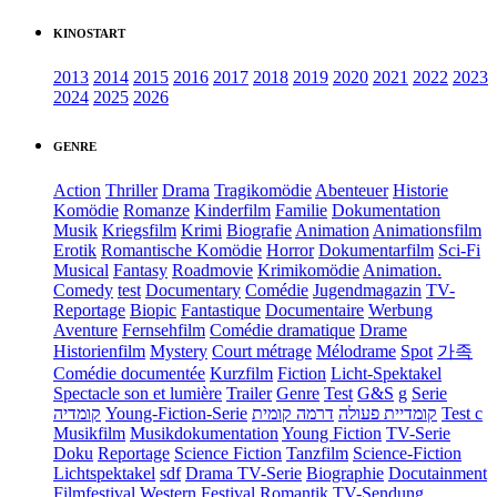
KINOSTART
2013
2014
2015
2016
2017
2018
2019
2020
2021
2022
2023
2024
2025
2026
GENRE
Action
Thriller
Drama
Tragikomödie
Abenteuer
Historie
Komödie
Romanze
Kinderfilm
Familie
Dokumentation
Musik
Kriegsfilm
Krimi
Biografie
Animation
Animationsfilm
Erotik
Romantische Komödie
Horror
Dokumentarfilm
Sci-Fi
Musical
Fantasy
Roadmovie
Krimikomödie
Animation.
Comedy
test
Documentary
Comédie
Jugendmagazin
TV-
Reportage
Biopic
Fantastique
Documentaire
Werbung
Aventure
Fernsehfilm
Comédie dramatique
Drame
Historienfilm
Mystery
Court métrage
Mélodrame
Spot
가족
Comédie documentée
Kurzfilm
Fiction
Licht-Spektakel
Spectacle son et lumière
Trailer
Genre
Test
G&S
g
Serie
קומדיה
Young-Fiction-Serie
דרמה קומית
קומדיית פעולה
Test c
Musikfilm
Musikdokumentation
Young Fiction
TV-Serie
Doku
Reportage
Science Fiction
Tanzfilm
Science-Fiction
Lichtspektakel
sdf
Drama TV-Serie
Biographie
Docutainment
Filmfestival
Western
Festival
Romantik
TV-Sendung